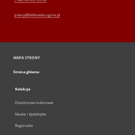
p.karp@biblioteka.zgora.pl
MAPA STRONY
Strona główna
Kolekcje
Dziedzictwo kulturowe
Nauka i dydaktyka
Regionalia