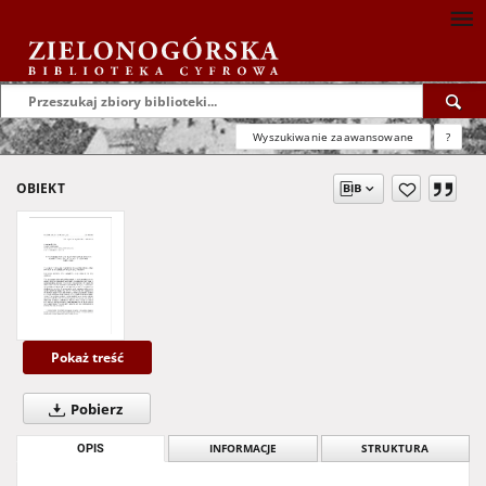
Wyszukiwanie zaawansowane
?
OBIEKT
Pokaż treść
Pobierz
OPIS
INFORMACJE
STRUKTURA