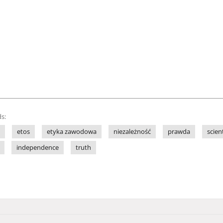
s:
etos
etyka zawodowa
niezależność
prawda
scien
independence
truth