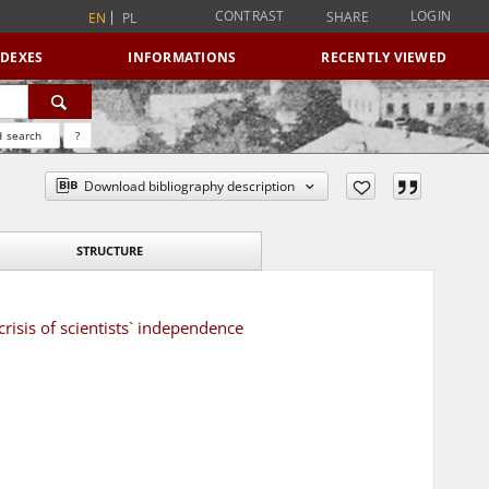
CONTRAST
LOGIN
SHARE
EN
PL
NDEXES
INFORMATIONS
RECENTLY VIEWED
 search
?
Download bibliography description
STRUCTURE
risis of scientists` independence