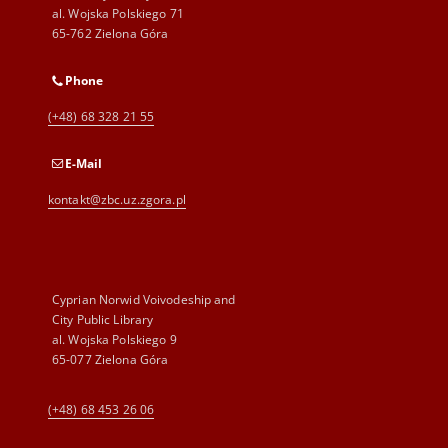
al. Wojska Polskiego 71
65-762 Zielona Góra
Phone
(+48) 68 328 21 55
E-Mail
kontakt@zbc.uz.zgora.pl
Cyprian Norwid Voivodeship and
City Public Library
al. Wojska Polskiego 9
65-077 Zielona Góra
(+48) 68 453 26 06