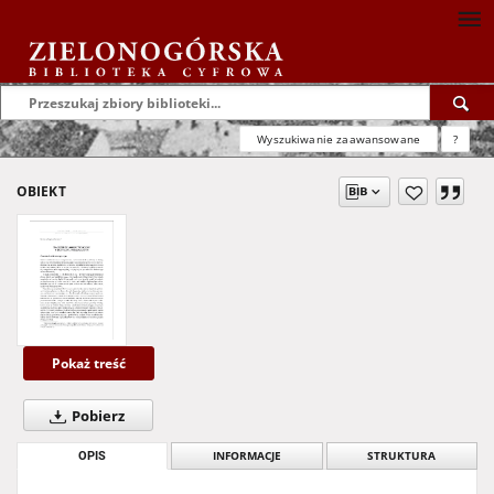
Wyszukiwanie zaawansowane
?
OBIEKT
Pokaż treść
Pobierz
OPIS
INFORMACJE
STRUKTURA