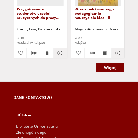
Przygotowanie
Wizerunek twórczego
Uw
studentów uczelni
pedagogicznie
efe
muzycznych do pracy
nauczyciela klas I-III
nau
pedagogiczno-
zak
artystycznej =
pe
Kumik, Ewa
Kataryńczuk-Mania, Lidia - red. nauk.
Magda-Adamowicz, Marzenna
Mania, Grzegorz - re
Ma
Preparation of music
college students for
2019
2007
200
pedagogical and artistic
rozdział w książce
książka
ksi
work
Więcej
DANE KONTAKTOWE
Adres
Biblioteka Uniwersytetu
Zielonogórskiego