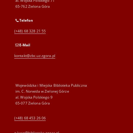
al. Wojska Polskiego 71
65-762 Zielona Góra
Telefon
(+48) 68 328 21 55
E-Mail
kontakt@zbc.uz.zgora.pl
Wojewódzka i Miejska Biblioteka Publiczna
im. C. Norwida w Zielonej Górze
al. Wojska Polskiego 9
65-077 Zielona Góra
(+48) 68 453 26 06
p.karp@biblioteka.zgora.pl