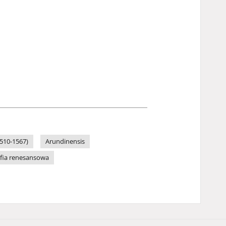
1510-1567)
Arundinensis
ofia renesansowa