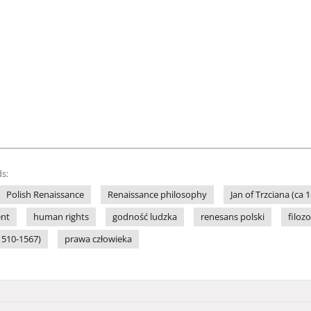
s:
Polish Renaissance
Renaissance philosophy
Jan of Trzciana (ca 
nt
human rights
godność ludzka
renesans polski
filoz
 1510-1567)
prawa człowieka