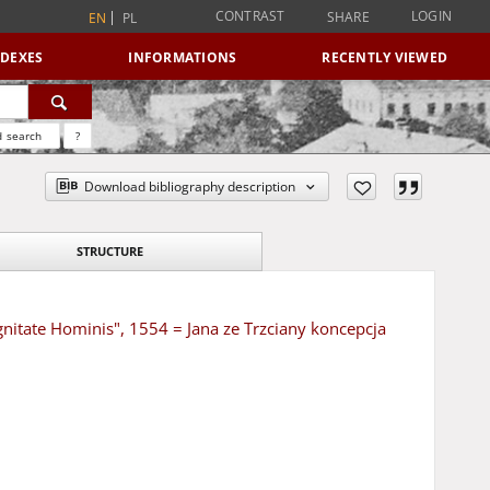
CONTRAST
LOGIN
SHARE
EN
PL
NDEXES
INFORMATIONS
RECENTLY VIEWED
 search
?
Download bibliography description
STRUCTURE
ignitate Hominis", 1554 = Jana ze Trzciany koncepcja