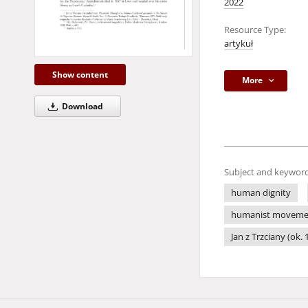
2022
Resource Type:
artykuł
Show content
More
Download
Subject and keyword
human dignity
humanist moveme
Jan z Trzciany (ok.