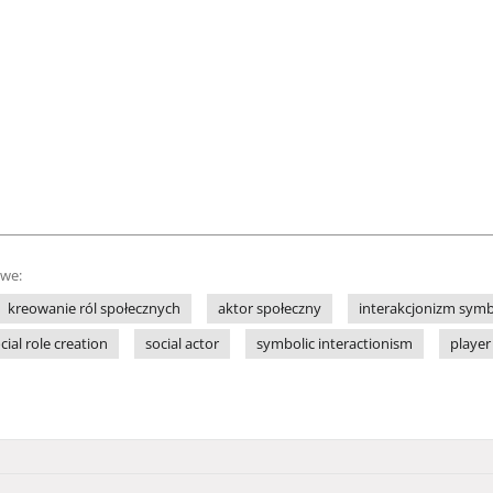
owe:
kreowanie ról społecznych
aktor społeczny
interakcjonizm symb
cial role creation
social actor
symbolic interactionism
player