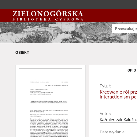
OBIEKT
OPIS
Tytuł:
Kreowanie ról prz
interactionism pe
Autor:
Kaźmierczak-Kałużna
Data wydania: