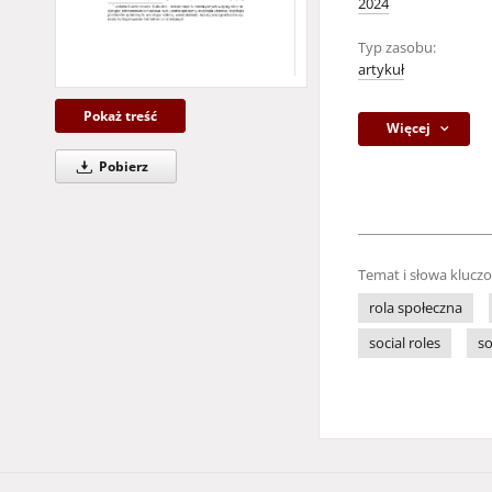
2024
Typ zasobu:
artykuł
Pokaż treść
Więcej
Pobierz
Temat i słowa klucz
rola społeczna
social roles
so