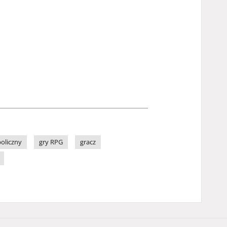
oliczny
gry RPG
gracz