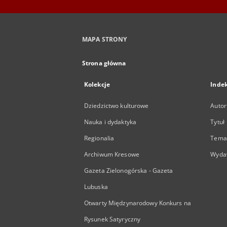
MAPA STRONY
Strona główna
Kolekcje
Inde
Dziedzictwo kulturowe
Autor
Nauka i dydaktyka
Tytuł
Regionalia
Temat
Archiwum Kresowe
Wyda
Gazeta Zielonogórska - Gazeta
Lubuska
Otwarty Międzynarodowy Konkurs na
Rysunek Satyryczny