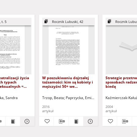
 t. 5
Rocznik Lubuski, 42
Rocznik Lubus
atralizacji życia
W poszukiwaniu dojrzałej
Strategie przetrw
h typach
tożsamości: kim są kobiety i
sposobach radzen
eksualnych =
mężczyźni 50+ we
biedą
 theatralization
współczesnym
 sexual
społeczeństwie polskim? =
ka, Sandra
anowska, Edyta - red.
Trzop, Beata
Paprzycka, Emilia - red.
Kaźmierczak-Kałuż
Mianowska, Edyta 
In quest of mature identity:
who are women and men
2016
2004
50+ in modern Polish society
artykuł
artykuł