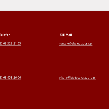
Telefon
E-Mail
8) 68 328 21 55
kontakt@zbc.uz.zgora.pl
8) 68 453 26 06
p.karp@biblioteka.zgora.pl