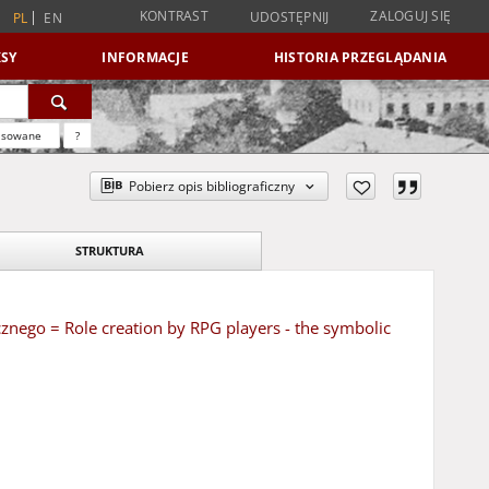
KONTRAST
ZALOGUJ SIĘ
UDOSTĘPNIJ
PL
EN
SY
INFORMACJE
HISTORIA PRZEGLĄDANIA
nsowane
?
Pobierz opis bibliograficzny
STRUKTURA
znego = Role creation by RPG players - the symbolic