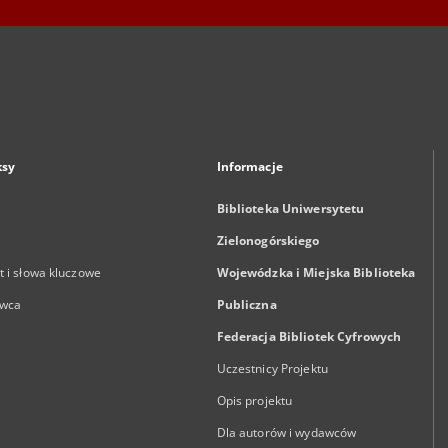
ksy
Informacje
Biblioteka Uniwersytetu
Zielonogórskiego
 i słowa kluczowe
Wojewódzka i Miejska Biblioteka
wca
Publiczna
Federacja Bibliotek Cyfrowych
Uczestnicy Projektu
Opis projektu
Dla autorów i wydawców