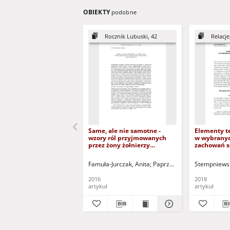
OBIEKTY
podobne
Rocznik Lubuski, 42
Relacje,
Same, ale nie samotne -
Elementy te
wzory ról przyjmowanych
w wybranyc
przez żony żołnierzy
zachowań s
zawodowych = Alone but no
Elements of
lonely - paterns of roles
in selected
Famuła-Jurczak, Anita
Paprzycka, Emilia - red.
Stempniews
Mi
accepted by the wives of
behaviours
professional soldiers
2016
2018
artykuł
artykuł