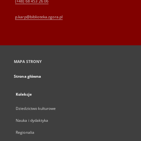
(+48) 68 453 26 06
p.karp@biblioteka.zgora.pl
MAPA STRONY
Strona główna
Kolekcje
Dziedzictwo kulturowe
Nauka i dydaktyka
Regionalia