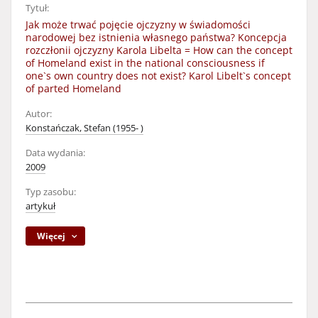
Tytuł:
Jak może trwać pojęcie ojczyzny w świadomości
narodowej bez istnienia własnego państwa? Koncepcja
rozczłonii ojczyzny Karola Libelta = How can the concept
of Homeland exist in the national consciousness if
one`s own country does not exist? Karol Libelt`s concept
of parted Homeland
Autor:
Konstańczak, Stefan (1955- )
Data wydania:
2009
Typ zasobu:
artykuł
Więcej