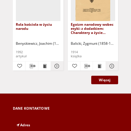
Rola kościola w życiu
Egoizm narodowy wobec
O m
narodu
etyki: z dodatkiem:
Charaktery a życie
polityczne
Benyskiewicz, Joachim (1936-2011)
Balicki, Zygmunt (1858-1916)
Pietrowski, Jerzy
Benyskiewicz, Joa
Lib
1992
1914
190
artykuł
książka
ksi
Więcej
DANE KONTAKTOWE
Adres