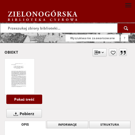
Wyszukiwanie zaawansowane
?
OBIEKT
Pokaż treść
Pobierz
OPIS
INFORMACJE
STRUKTURA