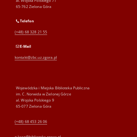
al. Wojska Polskiego 71
65-762 Zielona Góra
Telefon
(+48) 68 328 21 55
E-Mail
kontakt@zbc.uz.zgora.pl
Wojewódzka i Miejska Biblioteka Publiczna
im. C. Norwida w Zielonej Górze
al. Wojska Polskiego 9
65-077 Zielona Góra
(+48) 68 453 26 06
p.karp@biblioteka.zgora.pl