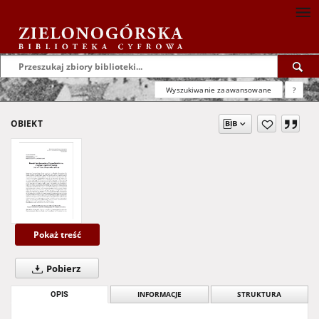
Wyszukiwanie zaawansowane
?
OBIEKT
Pokaż treść
Pobierz
OPIS
INFORMACJE
STRUKTURA