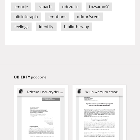
emocje
zapach
odczucie
tożsamość
biblioterapia
emotions
odour/scent
feelings
identity
bibliotherapy
OBIEKTY
podobne
Dziecko i nauczyciel w kulturze artystycznej
W uniwersum emocji