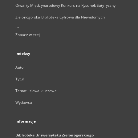
Otwarty Międzynarodowy Konkurs na Rysunek Satyryczny
Zielonogórska Biblioteka Cyfrowa dla Niewidomych
...
Zobacz więcej
Indeksy
Autor
Tytuł
Temat i słowa kluczowe
Wydawca
Informacje
Biblioteka Uniwersytetu Zielonogórskiego