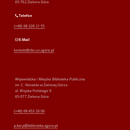
65-762 Zielona Góra
Telefon
(+48) 68 328 21 55
E-Mail
kontakt@zbc.uz.zgora.pl
Wojewódzka i Miejska Biblioteka Publiczna
im. C. Norwida w Zielonej Górze
al. Wojska Polskiego 9
65-077 Zielona Góra
(+48) 68 453 26 06
p.karp@biblioteka.zgora.pl