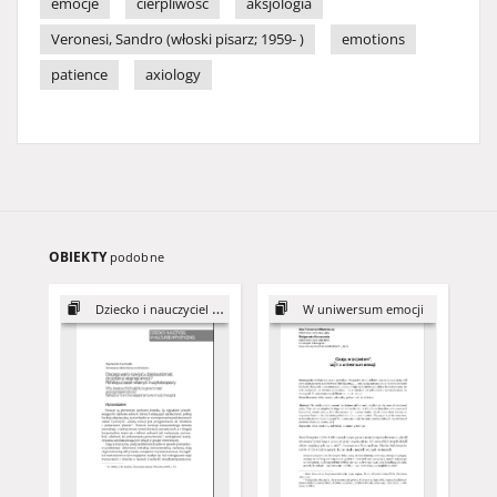
emocje
cierpliwość
aksjologia
Veronesi, Sandro (włoski pisarz; 1959- )
emotions
patience
axiology
OBIEKTY
podobne
Dziecko i nauczyciel w kulturze artystycznej
W uniwersum emocji