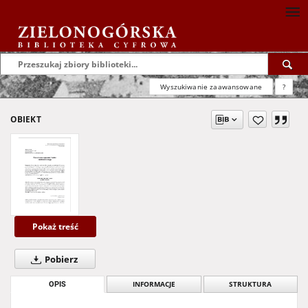
Wyszukiwanie zaawansowane
?
OBIEKT
Pokaż treść
Pobierz
OPIS
INFORMACJE
STRUKTURA