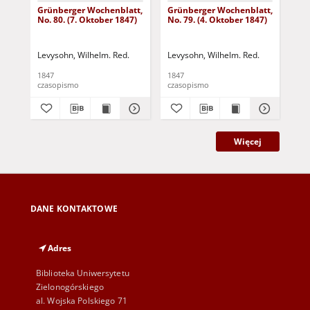
Grünberger Wochenblatt,
Grünberger Wochenblatt,
Gr
No. 80. (7. Oktober 1847)
No. 79. (4. Oktober 1847)
No.
18
Levysohn, Wilhelm. Red.
Levysohn, Wilhelm. Red.
Lev
1847
1847
184
czasopismo
czasopismo
cza
Więcej
DANE KONTAKTOWE
Adres
Biblioteka Uniwersytetu
Zielonogórskiego
al. Wojska Polskiego 71