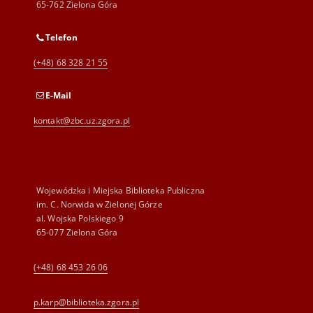
65-762 Zielona Góra
Telefon
(+48) 68 328 21 55
E-Mail
kontakt@zbc.uz.zgora.pl
Wojewódzka i Miejska Biblioteka Publiczna
im. C. Norwida w Zielonej Górze
al. Wojska Polskiego 9
65-077 Zielona Góra
(+48) 68 453 26 06
p.karp@biblioteka.zgora.pl