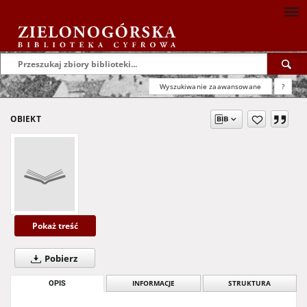
Wyszukiwanie zaawansowane
?
OBIEKT
Pokaż treść
Pobierz
OPIS
INFORMACJE
STRUKTURA