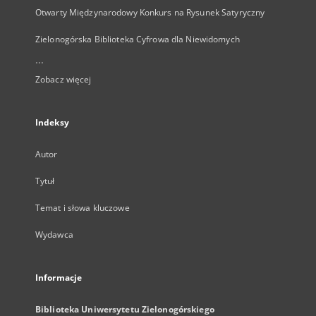
Otwarty Międzynarodowy Konkurs na Rysunek Satyryczny
Zielonogórska Biblioteka Cyfrowa dla Niewidomych
...
Zobacz więcej
Indeksy
Autor
Tytuł
Temat i słowa kluczowe
Wydawca
Informacje
Biblioteka Uniwersytetu Zielonogórskiego