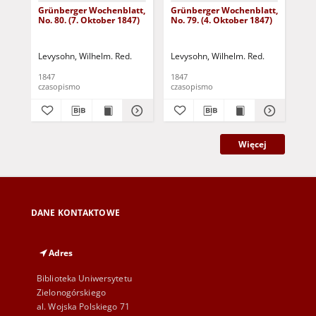
Grünberger Wochenblatt,
Grünberger Wochenblatt,
Gr
No. 80. (7. Oktober 1847)
No. 79. (4. Oktober 1847)
No.
18
Levysohn, Wilhelm. Red.
Levysohn, Wilhelm. Red.
Lev
1847
1847
184
czasopismo
czasopismo
cza
Więcej
DANE KONTAKTOWE
Adres
Biblioteka Uniwersytetu
Zielonogórskiego
al. Wojska Polskiego 71