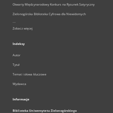
Otwarty Międzynarodowy Konkurs na Rysunek Satyryczny
Zielonogórska Biblioteka Cyfrowa dla Niewidomych
...
Zobacz więcej
Indeksy
Autor
Tytuł
Temat i słowa kluczowe
Wydawca
Informacje
Biblioteka Uniwersytetu Zielonogórskiego