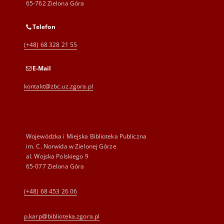
65-762 Zielona Góra
Telefon
(+48) 68 328 21 55
E-Mail
kontakt@zbc.uz.zgora.pl
Wojewódzka i Miejska Biblioteka Publiczna
im. C. Norwida w Zielonej Górze
al. Wojska Polskiego 9
65-077 Zielona Góra
(+48) 68 453 26 06
p.karp@biblioteka.zgora.pl