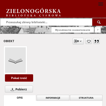
Wyszukiwanie zaawansowane
?
OBIEKT
Pokaż treść
Pobierz
OPIS
INFORMACJE
STRUKTURA