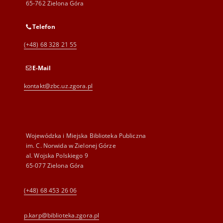
65-762 Zielona Góra
Telefon
(+48) 68 328 21 55
E-Mail
kontakt@zbc.uz.zgora.pl
Wojewódzka i Miejska Biblioteka Publiczna
im. C. Norwida w Zielonej Górze
al. Wojska Polskiego 9
65-077 Zielona Góra
(+48) 68 453 26 06
p.karp@biblioteka.zgora.pl