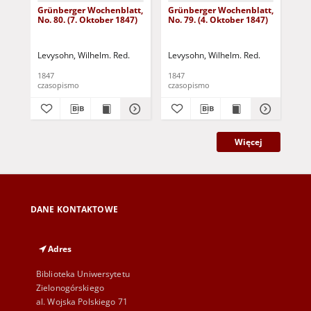
Grünberger Wochenblatt,
Grünberger Wochenblatt,
Gr
No. 80. (7. Oktober 1847)
No. 79. (4. Oktober 1847)
No.
18
Levysohn, Wilhelm. Red.
Levysohn, Wilhelm. Red.
Lev
1847
1847
184
czasopismo
czasopismo
cza
Więcej
DANE KONTAKTOWE
Adres
Biblioteka Uniwersytetu
Zielonogórskiego
al. Wojska Polskiego 71