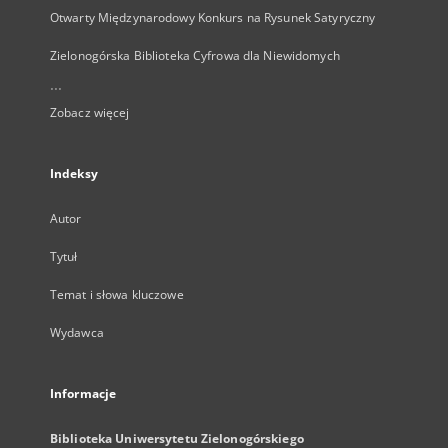
Otwarty Międzynarodowy Konkurs na Rysunek Satyryczny
Zielonogórska Biblioteka Cyfrowa dla Niewidomych
...
Zobacz więcej
Indeksy
Autor
Tytuł
Temat i słowa kluczowe
Wydawca
Informacje
Biblioteka Uniwersytetu Zielonogórskiego