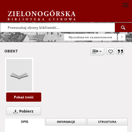
Wyszukiwanie zaawansowane
?
OBIEKT
Pokaż treść
Pobierz
OPIS
INFORMACJE
STRUKTURA