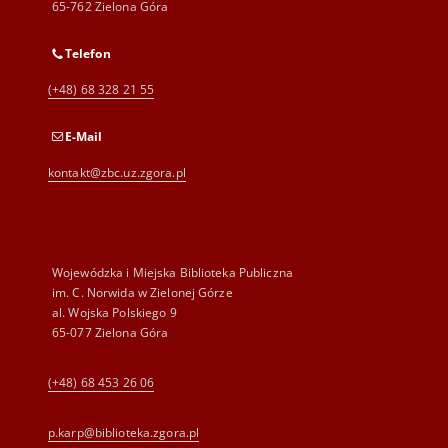
65-762 Zielona Góra
Telefon
(+48) 68 328 21 55
E-Mail
kontakt@zbc.uz.zgora.pl
Wojewódzka i Miejska Biblioteka Publiczna
im. C. Norwida w Zielonej Górze
al. Wojska Polskiego 9
65-077 Zielona Góra
(+48) 68 453 26 06
p.karp@biblioteka.zgora.pl