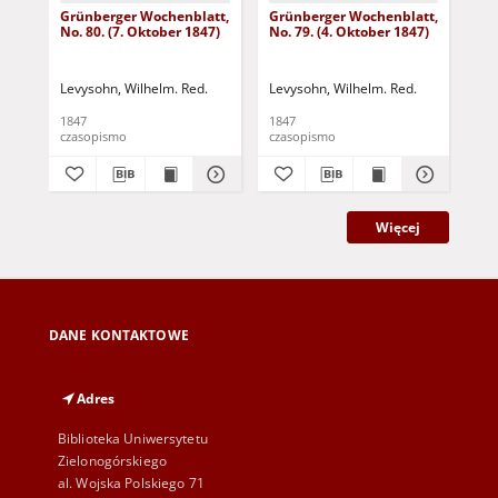
Grünberger Wochenblatt,
Grünberger Wochenblatt,
Gr
No. 80. (7. Oktober 1847)
No. 79. (4. Oktober 1847)
No.
18
Levysohn, Wilhelm. Red.
Levysohn, Wilhelm. Red.
Lev
1847
1847
184
czasopismo
czasopismo
cza
Więcej
DANE KONTAKTOWE
Adres
Biblioteka Uniwersytetu
Zielonogórskiego
al. Wojska Polskiego 71