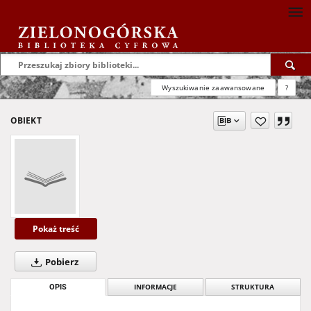
Wyszukiwanie zaawansowane
?
OBIEKT
Pokaż treść
Pobierz
OPIS
INFORMACJE
STRUKTURA