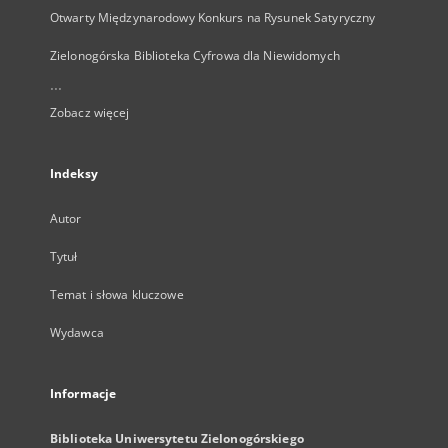
Otwarty Międzynarodowy Konkurs na Rysunek Satyryczny
Zielonogórska Biblioteka Cyfrowa dla Niewidomych
...
Zobacz więcej
Indeksy
Autor
Tytuł
Temat i słowa kluczowe
Wydawca
Informacje
Biblioteka Uniwersytetu Zielonogórskiego