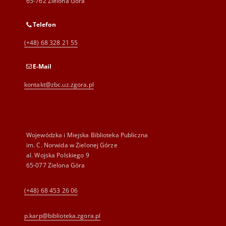
65-762 Zielona Góra
Telefon
(+48) 68 328 21 55
E-Mail
kontakt@zbc.uz.zgora.pl
Wojewódzka i Miejska Biblioteka Publiczna
im. C. Norwida w Zielonej Górze
al. Wojska Polskiego 9
65-077 Zielona Góra
(+48) 68 453 26 06
p.karp@biblioteka.zgora.pl