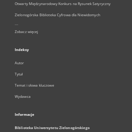
Otwarty Międzynarodowy Konkurs na Rysunek Satyryczny
Zielonogórska Biblioteka Cyfrowa dla Niewidomych
...
Zobacz więcej
Indeksy
Autor
Tytuł
Temat i słowa kluczowe
Wydawca
Informacje
Biblioteka Uniwersytetu Zielonogórskiego