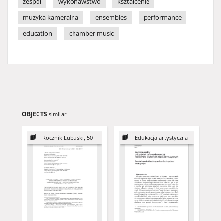
zespół
wykonawstwo
kształcenie
muzyka kameralna
ensembles
performance
education
chamber music
OBJECTS
similar
Rocznik Lubuski, 50
Edukacja artystyczna