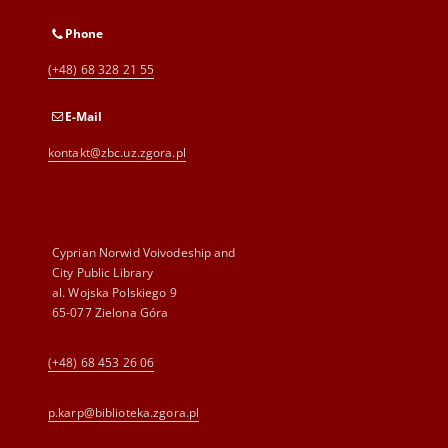
Phone
(+48) 68 328 21 55
E-Mail
kontakt@zbc.uz.zgora.pl
Cyprian Norwid Voivodeship and
City Public Library
al. Wojska Polskiego 9
65-077 Zielona Góra
(+48) 68 453 26 06
p.karp@biblioteka.zgora.pl