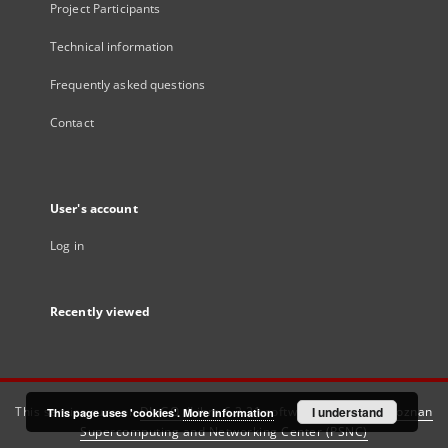
Project Participants
Technical information
Frequently asked questions
Contact
User's account
Log in
Recently viewed
This service runs on
DInGO dLibra 6.3.21
software created by
I understand
Poznan
This page uses 'cookies'.
More information
Supercomputing and Networking Center (PSNC)