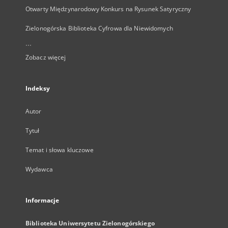
Otwarty Międzynarodowy Konkurs na Rysunek Satyryczny
Zielonogórska Biblioteka Cyfrowa dla Niewidomych
...
Zobacz więcej
Indeksy
Autor
Tytuł
Temat i słowa kluczowe
Wydawca
Informacje
Biblioteka Uniwersytetu Zielonogórskiego