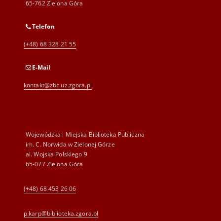
65-762 Zielona Góra
Telefon
(+48) 68 328 21 55
E-Mail
kontakt@zbc.uz.zgora.pl
Wojewódzka i Miejska Biblioteka Publiczna
im. C. Norwida w Zielonej Górze
al. Wojska Polskiego 9
65-077 Zielona Góra
(+48) 68 453 26 06
p.karp@biblioteka.zgora.pl