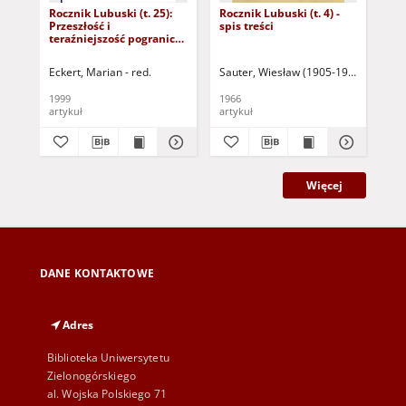
Rocznik Lubuski (t. 25):
Rocznik Lubuski (t. 4) -
Roc
Przeszłość i
spis treści
1):
teraźniejszość pogranicza
lu
lubuskiego - spis treści
lub
Eckert, Marian - red.
Sauter, Wiesław (1905-1996) - red.
Koł
1999
1966
200
artykuł
artykuł
art
Więcej
DANE KONTAKTOWE
Adres
Biblioteka Uniwersytetu
Zielonogórskiego
al. Wojska Polskiego 71