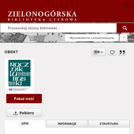
Wyszukiwanie zaawansowane
?
OBIEKT
Pokaż treść
Pobierz
OPIS
INFORMACJE
STRUKTURA