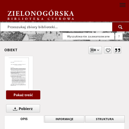
Wyszukiwanie zaawansowane
?
OBIEKT
Pokaż treść
Pobierz
OPIS
INFORMACJE
STRUKTURA