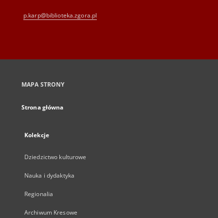
p.karp@biblioteka.zgora.pl
MAPA STRONY
Strona główna
Kolekcje
Dziedzictwo kulturowe
Nauka i dydaktyka
Regionalia
Archiwum Kresowe