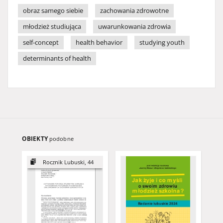
obraz samego siebie
zachowania zdrowotne
młodzież studiująca
uwarunkowania zdrowia
self-concept
health behavior
studying youth
determinants of health
OBIEKTY
podobne
Rocznik Lubuski, 44