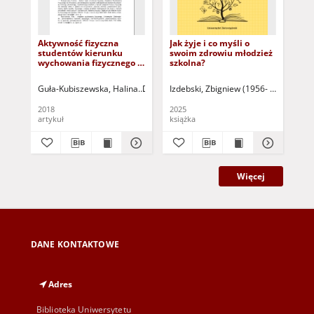
Aktywność fizyczna
Jak żyje i co myśli o
Sz
studentów kierunku
swoim zdrowiu młodzież
wz
wychowania fizycznego w
szkolna?
pr
kontekście
ko
deklarowanych
ped
Guła-Kubiszewska, Halina
Dębska, Urszula
Izdebski, Zbigniew (1956- ) - red.
Starościak, Wojciech
Kałw
Maz
Rad
zachowań zdrowotnych =
rol
Physical activity
me
2018
2025
201
undertaken by physical
spe
artykuł
książka
art
education students in
Sch
the context of declared
inc
health behaviors
Pr
an
Ped
rol
Więcej
per
me
DANE KONTAKTOWE
Adres
Biblioteka Uniwersytetu