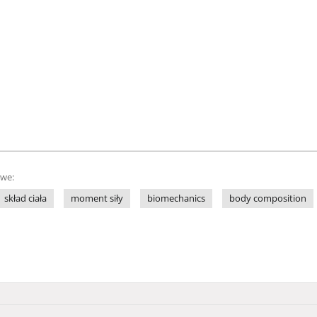
owe:
skład ciała
moment siły
biomechanics
body composition