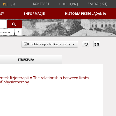
KONTRAST
ZALOGUJ SIĘ
UDOSTĘPNIJ
PL
EN
SY
INFORMACJE
HISTORIA PRZEGLĄDANIA
nsowane
?
Pobierz opis bibliograficzny
STRUKTURA
tek fizjoterapii = The relationship between limbs
of physiotherapy