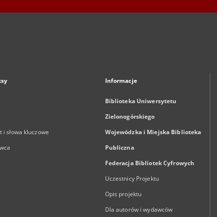
ksy
Informacje
Biblioteka Uniwersytetu
Zielonogórskiego
 i słowa kluczowe
Wojewódzka i Miejska Biblioteka
wca
Publiczna
Federacja Bibliotek Cyfrowych
Uczestnicy Projektu
Opis projektu
Dla autorów i wydawców