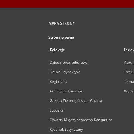
MAPA STRONY
Strona główna
Kolekcje
Inde
Dziedzictwo kulturowe
Autor
Nauka i dydaktyka
Tytuł
Regionalia
Temat
Archiwum Kresowe
Wyda
Gazeta Zielonogórska - Gazeta
Lubuska
Otwarty Międzynarodowy Konkurs na
Rysunek Satyryczny