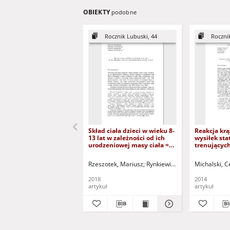
OBIEKTY
podobne
Rocznik Lubuski, 44
Roczni
Skład ciała dzieci w wieku 8-
Reakcja kr
13 lat w zależności od ich
wysiłek sta
urodzeniowej masy ciała =
trenujących
Body composition of
Circulatory
childrenaged 8-13
static effor
Rzeszotek, Mariusz
Rynkiewicz, Mateusz
Michalski, C
Rzeszot
inrelationto their birth
strength tr
weight
2018
2014
artykuł
artykuł