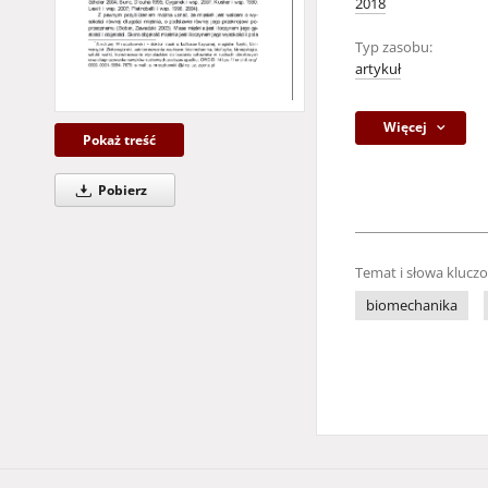
2018
Typ zasobu:
artykuł
Więcej
Pokaż treść
Pobierz
Temat i słowa klucz
biomechanika