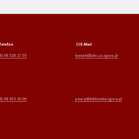
Telefon
E-Mail
8) 68 328 21 55
kontakt@zbc.uz.zgora.pl
8) 68 453 26 06
p.karp@biblioteka.zgora.pl