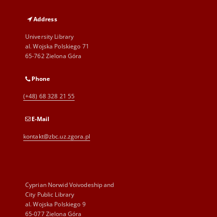
Address
University Library
al. Wojska Polskiego 71
65-762 Zielona Góra
Phone
(+48) 68 328 21 55
E-Mail
kontakt@zbc.uz.zgora.pl
Cyprian Norwid Voivodeship and
City Public Library
al. Wojska Polskiego 9
65-077 Zielona Góra