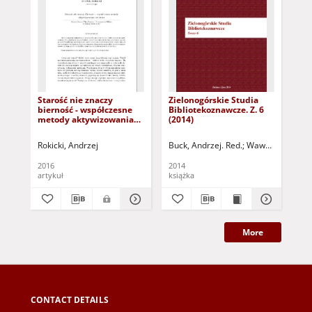
Starość nie znaczy
Zielonogórskie Studia
Sa
bierność - współczesne
Bibliotekoznawcze. Z. 6
uc
metody aktywizowania
(2014)
po
seniorów (dokument
ed
dostępny po zalogowaniu
mł
Rokicki, Andrzej
Buck, Andrzej. Red.
Wawryk, Joanna. 
Now
tylko dla osób z
sz
dysfunkcją wzroku)
wel
2016
2014
202
age
artykuł
książka
art
ed
More
CONTACT DETAILS