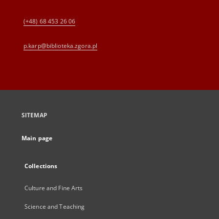
(+48) 68 453 26 06
p.karp@biblioteka.zgora.pl
SITEMAP
Main page
Collections
Culture and Fine Arts
Science and Teaching