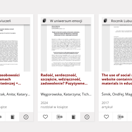
o/uczeń
W uniwersum emocji
Rocznik Lubus
 osobowości
Radość, serdeczność,
The use of social
ramach
szczęście, wdzięczność,
website containi
twórczej =
zadowolenie? Pozytywne
materials in educ
y development of
emocje zwerbalizowane w
Wykorzystanie
 the creative
wybranych, adresowanych
społecznościowe
red. nauk.
ak, Anita
Kataryńczuk-Mania, Lidia - red. nauk.
Węgorowska, Katarzyna
Tichoniuk-Wawrowicz, Ewa - re
Šimik, Ondřej
Mag
do mnie, dedykacjach
materiałów wizu
naukowych
edukacji
2024
2017
iążce
rozdział w książce
artykuł