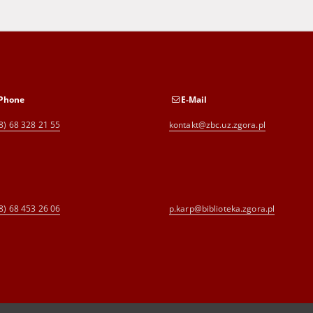
Phone
E-Mail
8) 68 328 21 55
kontakt@zbc.uz.zgora.pl
8) 68 453 26 06
p.karp@biblioteka.zgora.pl