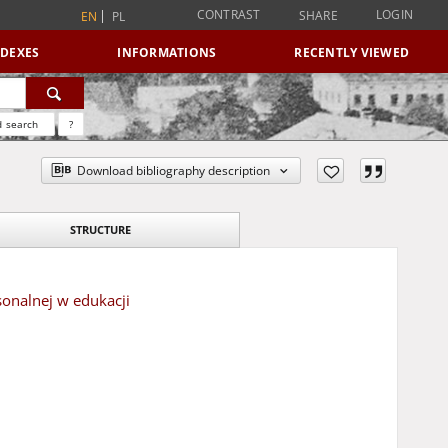
CONTRAST
LOGIN
SHARE
EN
PL
NDEXES
INFORMATIONS
RECENTLY VIEWED
 search
?
Download bibliography description
STRUCTURE
sonalnej w edukacji