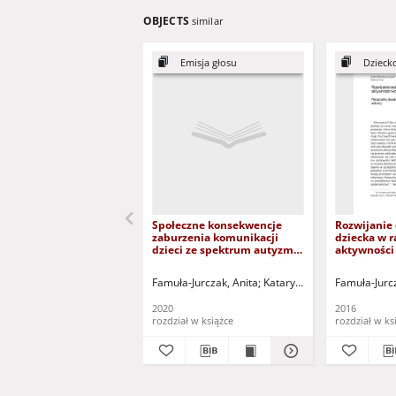
OBJECTS
similar
Emisja głosu
Dzieck
Społeczne konsekwencje
Rozwijanie
zaburzenia komunikacji
dziecka w 
dzieci ze spektrum autyzmu
aktywności 
= Social consequences of
Personalit
communication disorder in
the child in
Famuła-Jurczak, Anita
Kataryńczuk-Mania, Lidia - 
Famuła-Jurcz
the Autism spectrum
activity
2020
2016
rozdział w książce
rozdział w ks