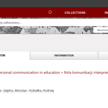
COLLECTIONS
I
Advanced
INFORMATION
ION
personal communication in education = Rola komunikacji interpre
a
;
Gejdos, Miroslav
;
Kobiałka, Andrzej