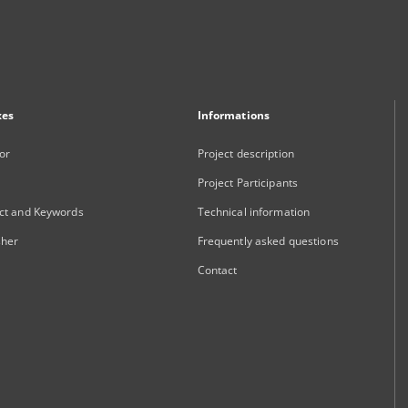
xes
Informations
or
Project description
Project Participants
ct and Keywords
Technical information
sher
Frequently asked questions
Contact