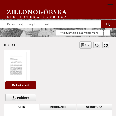
Wyszukiwanie zaawansowane
?
OBIEKT
Pokaż treść
Pobierz
OPIS
INFORMACJE
STRUKTURA