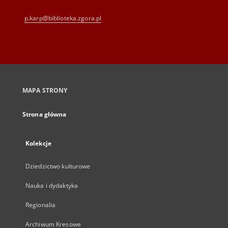
p.karp@biblioteka.zgora.pl
MAPA STRONY
Strona główna
Kolekcje
Dziedzictwo kulturowe
Nauka i dydaktyka
Regionalia
Archiwum Kresowe