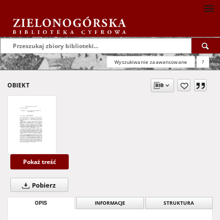
Wyszukiwanie zaawansowane
?
OBIEKT
Pokaż treść
Pobierz
OPIS
INFORMACJE
STRUKTURA