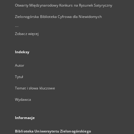
Otwarty Międzynarodowy Konkurs na Rysunek Satyryczny
Zielonogórska Biblioteka Cyfrowa dla Niewidomych
...
Zobacz więcej
Indeksy
Autor
Tytuł
Temat i słowa kluczowe
Wydawca
Informacje
Biblioteka Uniwersytetu Zielonogórskiego