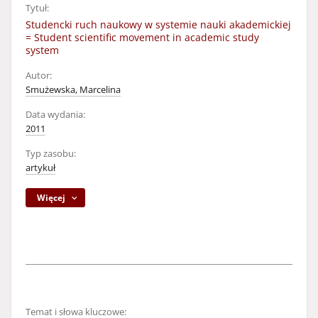
Tytuł:
Studencki ruch naukowy w systemie nauki akademickiej
= Student scientific movement in academic study
system
Autor:
Smużewska, Marcelina
Data wydania:
2011
Typ zasobu:
artykuł
Więcej
Temat i słowa kluczowe: