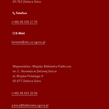
65-762 Zielona Góra
Telefon
(+48) 68 328 21 55
E-Mail
kontakt@zbc.uz.zgora.pl
Wojewódzka i Miejska Biblioteka Publiczna
im. C. Norwida w Zielonej Górze
al. Wojska Polskiego 9
65-077 Zielona Góra
(+48) 68 453 26 06
p.karp@biblioteka.zgora.pl