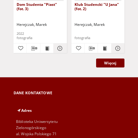
Dom Studenta "Piast"
Klub Studencki "U Jana"
Klu
(fot. 3)
(fot. 2)
(fot
Herejczak, Marek
Herejczak, Marek
Her
2022
fotografia
fotografia
fot
Więcej
DANE KONTAKTOWE
Adres
Biblioteka Uniwersytetu
Zielonogórskiego
al. Wojska Polskiego 71