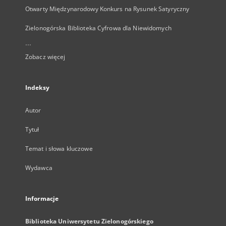
Otwarty Międzynarodowy Konkurs na Rysunek Satyryczny
Zielonogórska Biblioteka Cyfrowa dla Niewidomych
...
Zobacz więcej
Indeksy
Autor
Tytuł
Temat i słowa kluczowe
Wydawca
Informacje
Biblioteka Uniwersytetu Zielonogórskiego