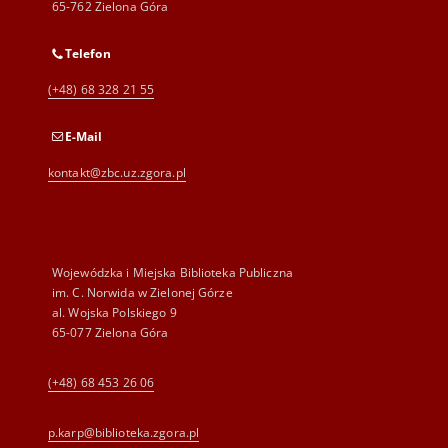
65-762 Zielona Góra
Telefon
(+48) 68 328 21 55
E-Mail
kontakt@zbc.uz.zgora.pl
Wojewódzka i Miejska Biblioteka Publiczna
im. C. Norwida w Zielonej Górze
al. Wojska Polskiego 9
65-077 Zielona Góra
(+48) 68 453 26 06
p.karp@biblioteka.zgora.pl