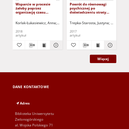
Wsparcie w procesie
Powrót do równowagi
Nau
żałoby poprzez
psychicznej po
po
organizację czasu
doświadczeniu straty
Gór
wolnego = Support in the
dziecka = Psychological
oso
process of mourning
recovery after the loss of
do
Korlak-Łukasiewicz, Anna
Zdaniewicz, Magdalena
Trepka-Starosta, Justyna
Wołk, Zdzisław - red
Rongińska, 
Sza
through free time
the child
uc
management
sch
2018
2017
202
Gór
artykuł
artykuł
art
los
ex
Więcej
DANE KONTAKTOWE
Adres
Biblioteka Uniwersytetu
Zielonogórskiego
al. Wojska Polskiego 71