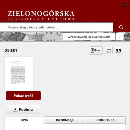
Wyszukiwanie zaawansowane
?
OBIEKT
Pokaż treść
Pobierz
OPIS
INFORMACJE
STRUKTURA