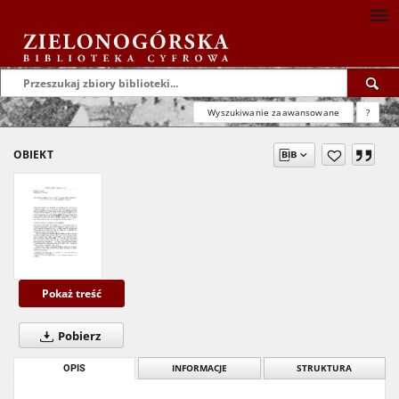
Wyszukiwanie zaawansowane
?
OBIEKT
Pokaż treść
Pobierz
OPIS
INFORMACJE
STRUKTURA