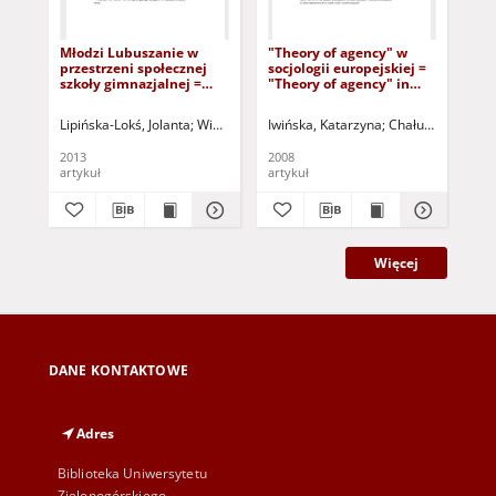
Młodzi Lubuszanie w
"Theory of agency" w
Prz
przestrzeni społecznej
socjologii europejskiej =
zag
szkoły gimnazjalnej =
"Theory of agency" in
mł
Young Lubuskie
european sociology
tra
inhabitants witin the
edu
Lipińska-Lokś, Jolanta
Winczura, Barbara
Iwińska, Katarzyna
Wołk, Zdzisław - red.
Chałubiński, Miro
Gra
junior high school social
la
space
Po
2013
2008
201
artykuł
artykuł
art
Więcej
DANE KONTAKTOWE
Adres
Biblioteka Uniwersytetu
Zielonogórskiego