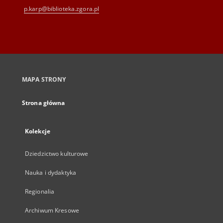
p.karp@biblioteka.zgora.pl
MAPA STRONY
Strona główna
Kolekcje
Dziedzictwo kulturowe
Nauka i dydaktyka
Regionalia
Archiwum Kresowe