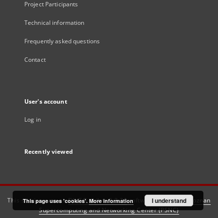
Project Participants
Technical information
Frequently asked questions
Contact
User's account
Log in
Recently viewed
This service runs on
DInGO dLibra 6.3.21
software created by
I understand
Poznan
This page uses 'cookies'.
More information
Supercomputing and Networking Center (PSNC)