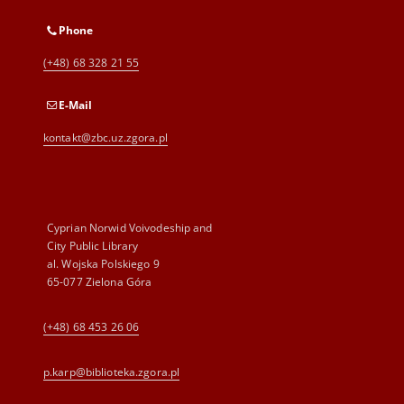
Phone
(+48) 68 328 21 55
E-Mail
kontakt@zbc.uz.zgora.pl
Cyprian Norwid Voivodeship and
City Public Library
al. Wojska Polskiego 9
65-077 Zielona Góra
(+48) 68 453 26 06
p.karp@biblioteka.zgora.pl