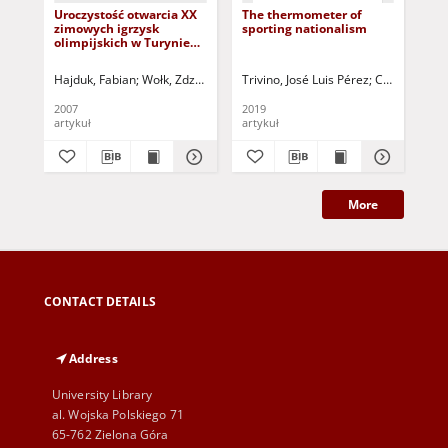
Uroczystość otwarcia XX
The thermometer of
Le
zimowych igrzysk
sporting nationalism
sp
olimpijskich w Turynie
do
jako współczesne
tyl
widowisko
dy
Hajduk, Fabian
Wołk, Zdzisław - red.
Trivino, José Luis Pérez
Candalija, Ra
Waż
wielodziedzinowe =
Opening ceremony of the
2007
2019
199
olympic games in Turin -
artykuł
artykuł
ksi
the modern
multidiscipline show
More
CONTACT DETAILS
Address
University Library
al. Wojska Polskiego 71
65-762 Zielona Góra