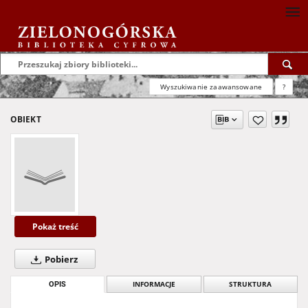
Wyszukiwanie zaawansowane
?
OBIEKT
Pokaż treść
Pobierz
OPIS
INFORMACJE
STRUKTURA