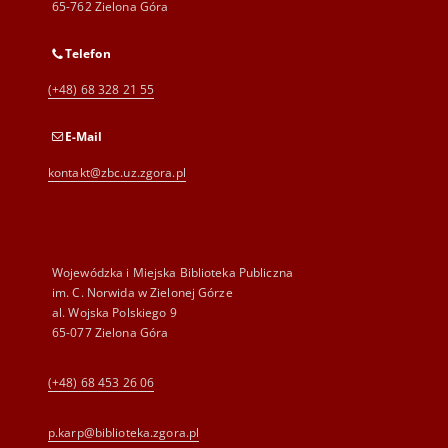
65-762 Zielona Góra
Telefon
(+48) 68 328 21 55
E-Mail
kontakt@zbc.uz.zgora.pl
Wojewódzka i Miejska Biblioteka Publiczna
im. C. Norwida w Zielonej Górze
al. Wojska Polskiego 9
65-077 Zielona Góra
(+48) 68 453 26 06
p.karp@biblioteka.zgora.pl