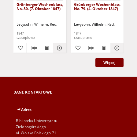
Grünberger Wochenblatt,
Grünberger Wochenblatt,
Gr
No. 80. (7. Oktober 1847)
No. 79. (4. Oktober 1847)
No.
18
Levysohn, Wilhelm. Red.
Levysohn, Wilhelm. Red.
Lev
1847
1847
184
czasopismo
czasopismo
cza
Więcej
DANE KONTAKTOWE
Adres
Biblioteka Uniwersytetu
Zielonogórskiego
al. Wojska Polskiego 71