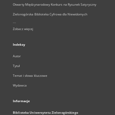
Otwarty Międzynarodowy Konkurs na Rysunek Satyryczny
Zielonogórska Biblioteka Cyfrowa dla Niewidomych
...
Zobacz więcej
Indeksy
Autor
Tytuł
Temat i słowa kluczowe
Wydawca
Informacje
Biblioteka Uniwersytetu Zielonogórskiego