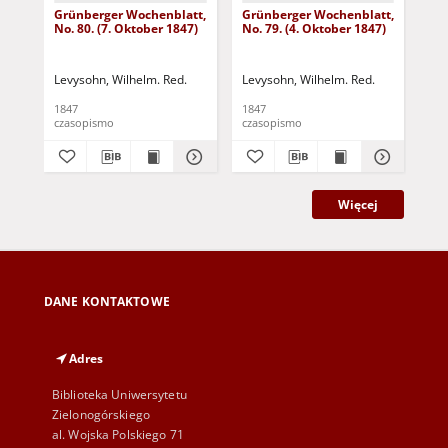
Grünberger Wochenblatt,
Grünberger Wochenblatt,
Gr
No. 80. (7. Oktober 1847)
No. 79. (4. Oktober 1847)
No.
18
Levysohn, Wilhelm. Red.
Levysohn, Wilhelm. Red.
Lev
1847
1847
184
czasopismo
czasopismo
cza
Więcej
DANE KONTAKTOWE
Adres
Biblioteka Uniwersytetu
Zielonogórskiego
al. Wojska Polskiego 71