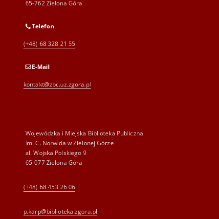
65-762 Zielona Góra
Telefon
(+48) 68 328 21 55
E-Mail
kontakt@zbc.uz.zgora.pl
Wojewódzka i Miejska Biblioteka Publiczna
im. C. Norwida w Zielonej Górze
al. Wojska Polskiego 9
65-077 Zielona Góra
(+48) 68 453 26 06
p.karp@biblioteka.zgora.pl