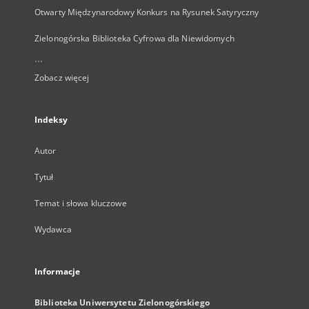
Otwarty Międzynarodowy Konkurs na Rysunek Satyryczny
Zielonogórska Biblioteka Cyfrowa dla Niewidomych
...
Zobacz więcej
Indeksy
Autor
Tytuł
Temat i słowa kluczowe
Wydawca
Informacje
Biblioteka Uniwersytetu Zielonogórskiego