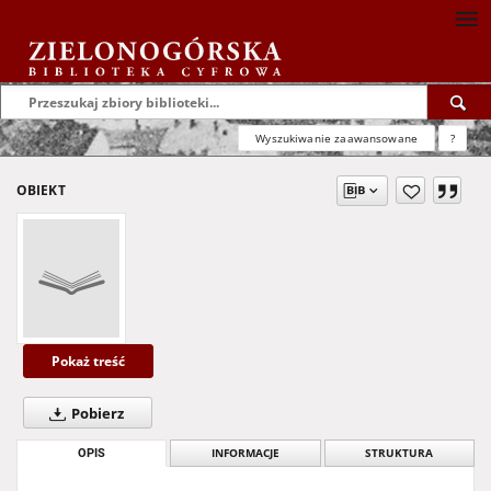
Wyszukiwanie zaawansowane
?
OBIEKT
Pokaż treść
Pobierz
OPIS
INFORMACJE
STRUKTURA