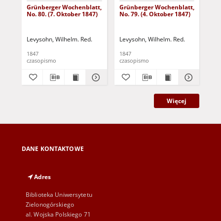
Grünberger Wochenblatt,
Grünberger Wochenblatt,
Gr
No. 80. (7. Oktober 1847)
No. 79. (4. Oktober 1847)
No.
18
Levysohn, Wilhelm. Red.
Levysohn, Wilhelm. Red.
Lev
1847
1847
184
czasopismo
czasopismo
cza
Więcej
DANE KONTAKTOWE
Adres
Biblioteka Uniwersytetu
Zielonogórskiego
al. Wojska Polskiego 71