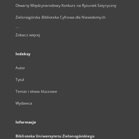
Otwarty Międzynarodowy Konkurs na Rysunek Satyryczny
Zielonogórska Biblioteka Cyfrowa dla Niewidomych
...
Zobacz więcej
Indeksy
Autor
Tytuł
Temat i słowa kluczowe
Wydawca
Informacje
Biblioteka Uniwersytetu Zielonogórskiego