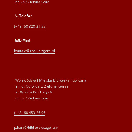
65-762 Zielona Góra
Telefon
(+48) 68 328 21 55
E-Mail
kontakt@zbc.uz.zgora.pl
Wojewódzka i Miejska Biblioteka Publiczna
im. C. Norwida w Zielonej Górze
al. Wojska Polskiego 9
65-077 Zielona Góra
(+48) 68 453 26 06
p.karp@biblioteka.zgora.pl