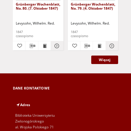
Grünberger Wochenblatt,
Grünberger Wochenblatt,
Gr
No. 80. (7. Oktober 1847)
No. 79. (4. Oktober 1847)
No.
18
Levysohn, Wilhelm. Red.
Levysohn, Wilhelm. Red.
Lev
1847
1847
184
czasopismo
czasopismo
cza
Więcej
DANE KONTAKTOWE
Adres
Biblioteka Uniwersytetu
Zielonogórskiego
al. Wojska Polskiego 71