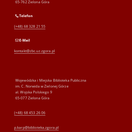
65-762 Zielona Góra
Telefon
(+48) 68 328 21 55
E-Mail
kontakt@zbc.uz.zgora.pl
Wojewódzka i Miejska Biblioteka Publiczna
im. C. Norwida w Zielonej Górze
al. Wojska Polskiego 9
65-077 Zielona Góra
(+48) 68 453 26 06
p.karp@biblioteka.zgora.pl