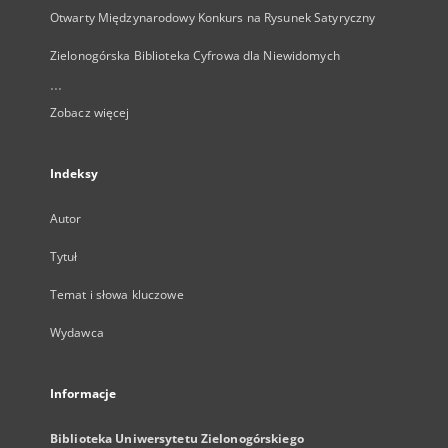
Otwarty Międzynarodowy Konkurs na Rysunek Satyryczny
Zielonogórska Biblioteka Cyfrowa dla Niewidomych
...
Zobacz więcej
Indeksy
Autor
Tytuł
Temat i słowa kluczowe
Wydawca
Informacje
Biblioteka Uniwersytetu Zielonogórskiego