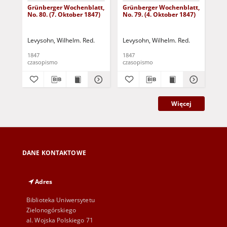
Grünberger Wochenblatt,
Grünberger Wochenblatt,
Gr
No. 80. (7. Oktober 1847)
No. 79. (4. Oktober 1847)
No.
18
Levysohn, Wilhelm. Red.
Levysohn, Wilhelm. Red.
Lev
1847
1847
184
czasopismo
czasopismo
cza
Więcej
DANE KONTAKTOWE
Adres
Biblioteka Uniwersytetu
Zielonogórskiego
al. Wojska Polskiego 71