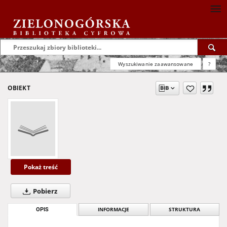
Wyszukiwanie zaawansowane
?
OBIEKT
Pokaż treść
Pobierz
OPIS
INFORMACJE
STRUKTURA