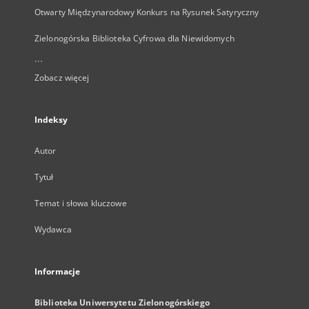
Otwarty Międzynarodowy Konkurs na Rysunek Satyryczny
Zielonogórska Biblioteka Cyfrowa dla Niewidomych
...
Zobacz więcej
Indeksy
Autor
Tytuł
Temat i słowa kluczowe
Wydawca
Informacje
Biblioteka Uniwersytetu Zielonogórskiego