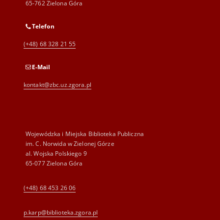
65-762 Zielona Góra
Telefon
(+48) 68 328 21 55
E-Mail
kontakt@zbc.uz.zgora.pl
Wojewódzka i Miejska Biblioteka Publiczna
im. C. Norwida w Zielonej Górze
al. Wojska Polskiego 9
65-077 Zielona Góra
(+48) 68 453 26 06
p.karp@biblioteka.zgora.pl