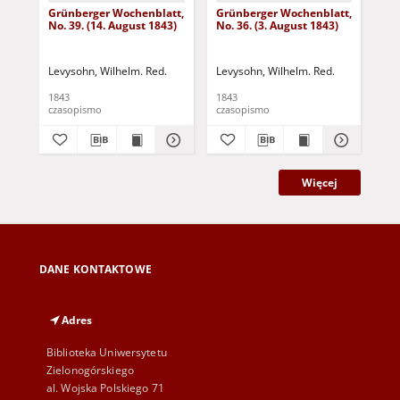
Grünberger Wochenblatt,
Grünberger Wochenblatt,
Gr
No. 39. (14. August 1843)
No. 36. (3. August 1843)
Nro
Levysohn, Wilhelm. Red.
Levysohn, Wilhelm. Red.
Lev
1843
1843
184
czasopismo
czasopismo
cza
Więcej
DANE KONTAKTOWE
Adres
Biblioteka Uniwersytetu
Zielonogórskiego
al. Wojska Polskiego 71