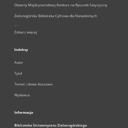
Otwarty Międzynarodowy Konkurs na Rysunek Satyryczny
Zielonogórska Biblioteka Cyfrowa dla Niewidomych
...
Zobacz więcej
Indeksy
Autor
Tytuł
Temat i słowa kluczowe
Wydawca
Informacje
Biblioteka Uniwersytetu Zielonogórskiego