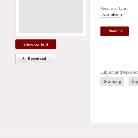
Resource Type:
czasopismo
More
Show content
Download
Subject and keyword
Grünberg
Ślą