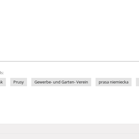
s:
sk
Prusy
Gewerbe- und Garten- Verein
prasa niemiecka