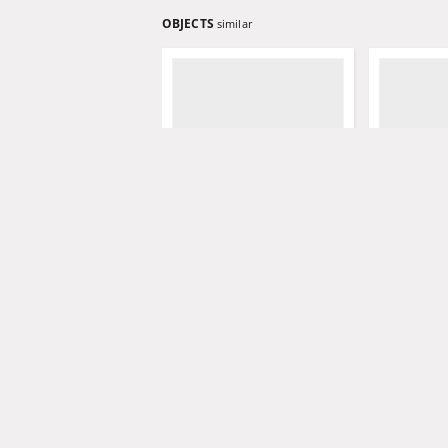
OBJECTS
similar
Grünberger Wochenblatt,
Grünberger
No. 39. (14. August 1843)
No. 35. (31. 
Levysohn, Wilhelm. Red.
Levysohn, W
1843
1843
czasopismo
czasopismo