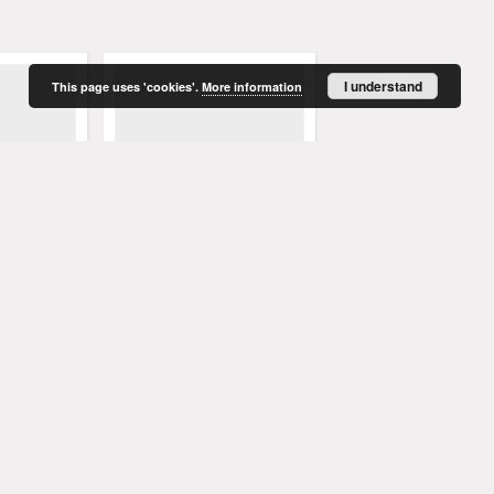
I understand
This page uses 'cookies'.
More information
enblatt,
Grünberger Wochenblatt:
Grünberger Wochenbla
836)
Zeitung für Stadt und Land,
Zeitung für Stadt und 
No. 59. (16. Mai 1896)
No. 58 (14. Mai 1896)
1896
1896
czasopismo
czasopismo
More