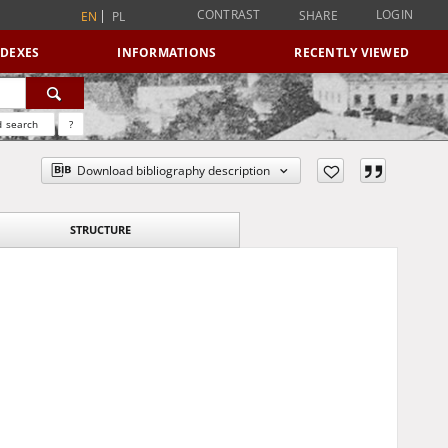
CONTRAST
LOGIN
SHARE
EN
PL
NDEXES
INFORMATIONS
RECENTLY VIEWED
 search
?
Download bibliography description
STRUCTURE