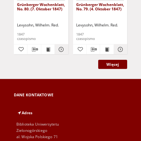
Grünberger Wochenblatt,
Grünberger Wochenblatt,
Gr
No. 80. (7. Oktober 1847)
No. 79. (4. Oktober 1847)
No.
18
Levysohn, Wilhelm. Red.
Levysohn, Wilhelm. Red.
Lev
1847
1847
184
czasopismo
czasopismo
cza
Więcej
DANE KONTAKTOWE
Adres
Biblioteka Uniwersytetu
Zielonogórskiego
al. Wojska Polskiego 71