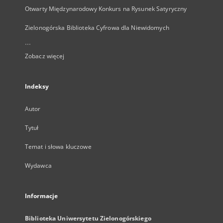
Otwarty Międzynarodowy Konkurs na Rysunek Satyryczny
Zielonogórska Biblioteka Cyfrowa dla Niewidomych
...
Zobacz więcej
Indeksy
Autor
Tytuł
Temat i słowa kluczowe
Wydawca
Informacje
Biblioteka Uniwersytetu Zielonogórskiego