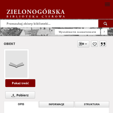
Wyszukiwanie zaawansowane
?
OBIEKT
Pokaż treść
Pobierz
OPIS
INFORMACJE
STRUKTURA