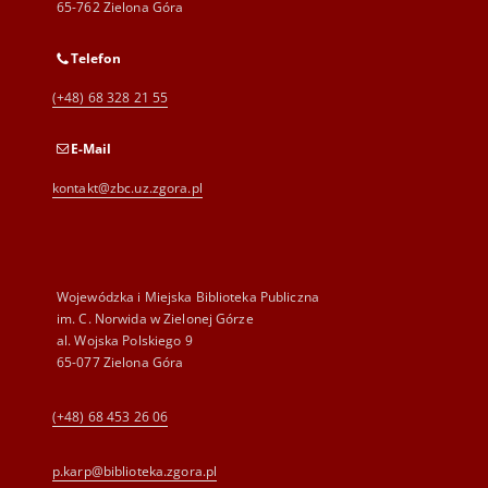
65-762 Zielona Góra
Telefon
(+48) 68 328 21 55
E-Mail
kontakt@zbc.uz.zgora.pl
Wojewódzka i Miejska Biblioteka Publiczna
im. C. Norwida w Zielonej Górze
al. Wojska Polskiego 9
65-077 Zielona Góra
(+48) 68 453 26 06
p.karp@biblioteka.zgora.pl