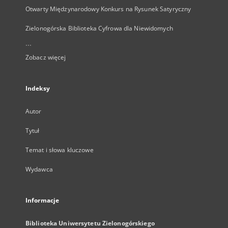
Otwarty Międzynarodowy Konkurs na Rysunek Satyryczny
Zielonogórska Biblioteka Cyfrowa dla Niewidomych
...
Zobacz więcej
Indeksy
Autor
Tytuł
Temat i słowa kluczowe
Wydawca
Informacje
Biblioteka Uniwersytetu Zielonogórskiego