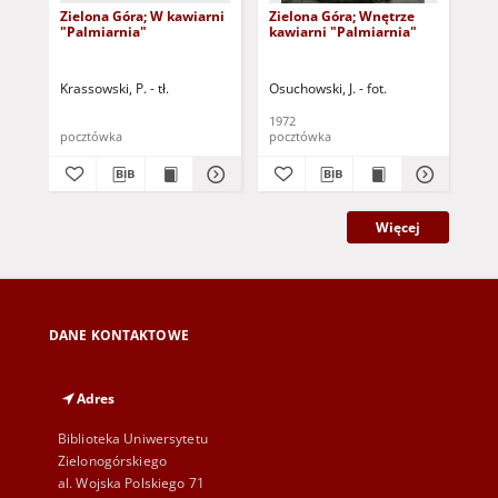
Zielona Góra; W kawiarni
Zielona Góra; Wnętrze
Zie
"Palmiarnia"
kawiarni "Palmiarnia"
"Pa
Krassowski, P. - tł.
Osuchowski, J. - fot.
Kam
1972
197
pocztówka
pocztówka
poc
Więcej
DANE KONTAKTOWE
Adres
Biblioteka Uniwersytetu
Zielonogórskiego
al. Wojska Polskiego 71