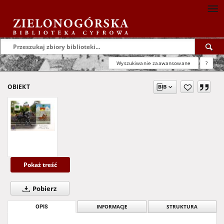
Wyszukiwanie zaawansowane
?
OBIEKT
Pokaż treść
Pobierz
OPIS
INFORMACJE
STRUKTURA