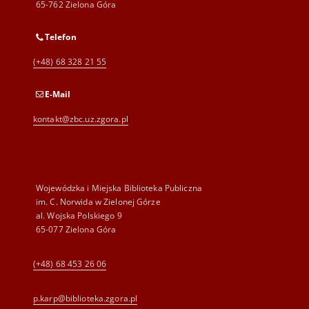
65-762 Zielona Góra
Telefon
(+48) 68 328 21 55
E-Mail
kontakt@zbc.uz.zgora.pl
Wojewódzka i Miejska Biblioteka Publiczna
im. C. Norwida w Zielonej Górze
al. Wojska Polskiego 9
65-077 Zielona Góra
(+48) 68 453 26 06
p.karp@biblioteka.zgora.pl