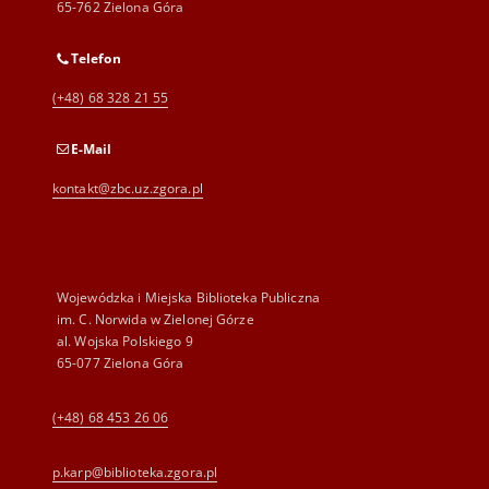
65-762 Zielona Góra
Telefon
(+48) 68 328 21 55
E-Mail
kontakt@zbc.uz.zgora.pl
Wojewódzka i Miejska Biblioteka Publiczna
im. C. Norwida w Zielonej Górze
al. Wojska Polskiego 9
65-077 Zielona Góra
(+48) 68 453 26 06
p.karp@biblioteka.zgora.pl