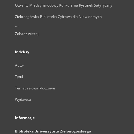
Otwarty Międzynarodowy Konkurs na Rysunek Satyryczny
Zielonogórska Biblioteka Cyfrowa dla Niewidomych
...
Zobacz więcej
Indeksy
Autor
Tytuł
Temat i słowa kluczowe
Wydawca
Informacje
Biblioteka Uniwersytetu Zielonogórskiego