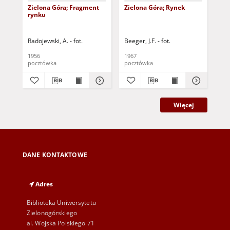
Zielona Góra; Fragment
Zielona Góra; Rynek
Zie
rynku
Radojewski, A. - fot.
Beeger, J.F. - fot.
Kra
1956
1967
[19
pocztówka
pocztówka
poc
Więcej
DANE KONTAKTOWE
Adres
Biblioteka Uniwersytetu
Zielonogórskiego
al. Wojska Polskiego 71