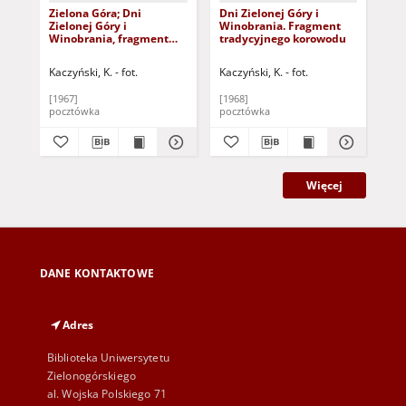
Zielona Góra; Dni
Dni Zielonej Góry i
Zie
Zielonej Góry i
Winobrania. Fragment
Dni
Winobrania, fragment
tradycyjnego korowodu
Win
tradycyjnego korowodu -
wi
"Bachanalia"
nie
Kaczyński, K. - fot.
Kaczyński, K. - fot.
Bili
lat
[1967]
[1968]
[b.r
pocztówka
pocztówka
poc
Więcej
DANE KONTAKTOWE
Adres
Biblioteka Uniwersytetu
Zielonogórskiego
al. Wojska Polskiego 71