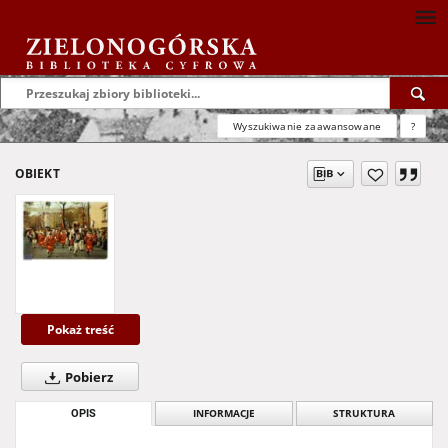
Wyszukiwanie zaawansowane
?
OBIEKT
Pokaż treść
Pobierz
OPIS
INFORMACJE
STRUKTURA