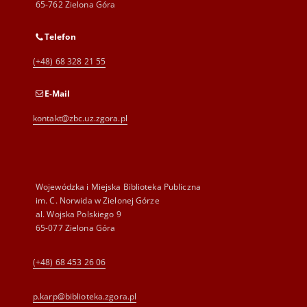
65-762 Zielona Góra
Telefon
(+48) 68 328 21 55
E-Mail
kontakt@zbc.uz.zgora.pl
Wojewódzka i Miejska Biblioteka Publiczna
im. C. Norwida w Zielonej Górze
al. Wojska Polskiego 9
65-077 Zielona Góra
(+48) 68 453 26 06
p.karp@biblioteka.zgora.pl