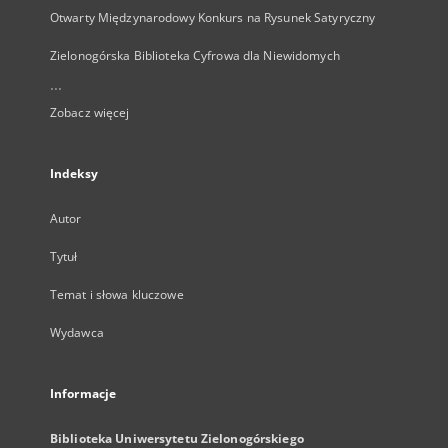
Otwarty Międzynarodowy Konkurs na Rysunek Satyryczny
Zielonogórska Biblioteka Cyfrowa dla Niewidomych
...
Zobacz więcej
Indeksy
Autor
Tytuł
Temat i słowa kluczowe
Wydawca
Informacje
Biblioteka Uniwersytetu Zielonogórskiego