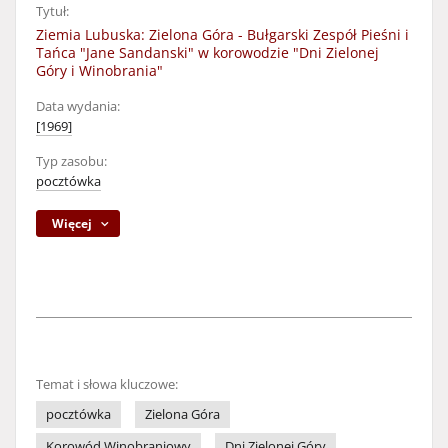
Tytuł:
Ziemia Lubuska: Zielona Góra - Bułgarski Zespół Pieśni i
Tańca "Jane Sandanski" w korowodzie "Dni Zielonej
Góry i Winobrania"
Data wydania:
[1969]
Typ zasobu:
pocztówka
Więcej
Temat i słowa kluczowe:
pocztówka
Zielona Góra
Korowód Winobraniowy
Dni Zielonej Góry