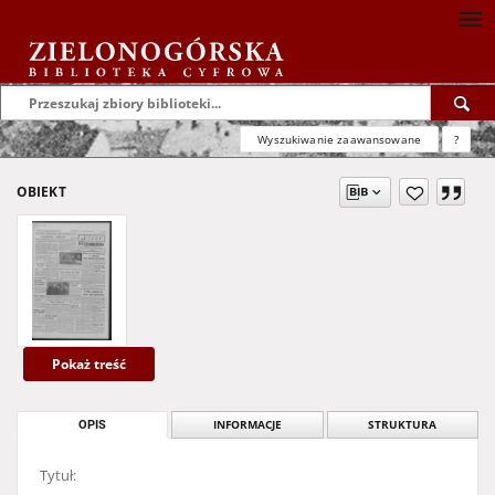
Wyszukiwanie zaawansowane
?
OBIEKT
Pokaż treść
OPIS
INFORMACJE
STRUKTURA
Tytuł: