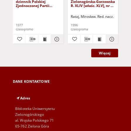
dziennik Polskiej
Zielonogórska-Gorzowska
Zi
Zjednoczonej Partii
R. XLIV [właśc. XLV], nr 52
R. 
Robotniczej : Zielona
(1 marca 1996). - Wyd. 1
(23
Góra - Gorzów R. XXVI Nr
Rataj, Mirosław. Red. nacz.
Rat
43 (23 lutego 1977). -
Wyd. A
1977
1996
199
czasopismo
czasopisma
cza
Więcej
DANE KONTAKTOWE
Adres
Biblioteka Uniwersytetu
Zielonogórskiego
al. Wojska Polskiego 71
65-762 Zielona Góra