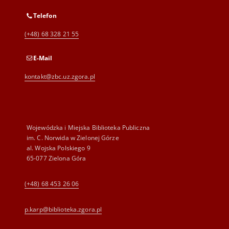
Telefon
(+48) 68 328 21 55
E-Mail
kontakt@zbc.uz.zgora.pl
Wojewódzka i Miejska Biblioteka Publiczna
im. C. Norwida w Zielonej Górze
al. Wojska Polskiego 9
65-077 Zielona Góra
(+48) 68 453 26 06
p.karp@biblioteka.zgora.pl