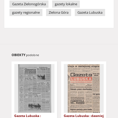
Gazeta Zielonogórska
gazety lokalne
gazety regionalne
Zielona Góra
Gazeta Lubuska
OBIEKTY
podobne
Gazeta Lubuska :
Gazeta Lubuska : dawniej
Gaz