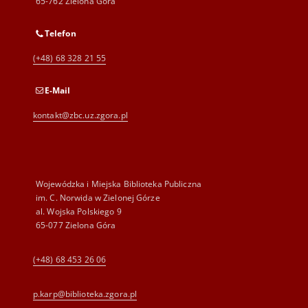
65-762 Zielona Góra
Telefon
(+48) 68 328 21 55
E-Mail
kontakt@zbc.uz.zgora.pl
Wojewódzka i Miejska Biblioteka Publiczna
im. C. Norwida w Zielonej Górze
al. Wojska Polskiego 9
65-077 Zielona Góra
(+48) 68 453 26 06
p.karp@biblioteka.zgora.pl