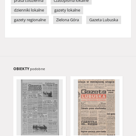
prasa codzienna
czasopisma lokalne
dzienniki lokalne
gazety lokalne
gazety regionalne
Zielona Góra
Gazeta Lubuska
OBIEKTY
podobne