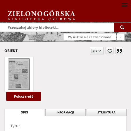
Wyszukiwanie zaawansowane
?
OBIEKT
Pokaż treść
OPIS
INFORMACJE
STRUKTURA
Tytuł: