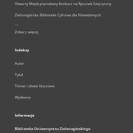
Otwarty Międzynarodowy Konkurs na Rysunek Satyryczny
Zielonogórska Biblioteka Cyfrowa dla Niewidomych
...
Zobacz więcej
Indeksy
Autor
Tytuł
Temat i słowa kluczowe
Wydawca
Informacje
Biblioteka Uniwersytetu Zielonogórskiego