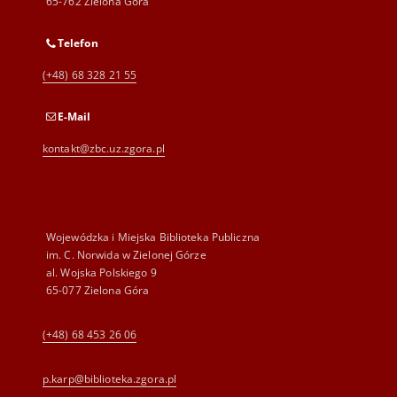
65-762 Zielona Góra
Telefon
(+48) 68 328 21 55
E-Mail
kontakt@zbc.uz.zgora.pl
Wojewódzka i Miejska Biblioteka Publiczna
im. C. Norwida w Zielonej Górze
al. Wojska Polskiego 9
65-077 Zielona Góra
(+48) 68 453 26 06
p.karp@biblioteka.zgora.pl