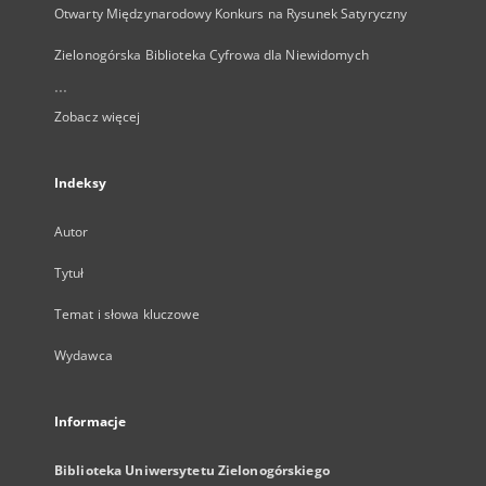
Otwarty Międzynarodowy Konkurs na Rysunek Satyryczny
Zielonogórska Biblioteka Cyfrowa dla Niewidomych
...
Zobacz więcej
Indeksy
Autor
Tytuł
Temat i słowa kluczowe
Wydawca
Informacje
Biblioteka Uniwersytetu Zielonogórskiego