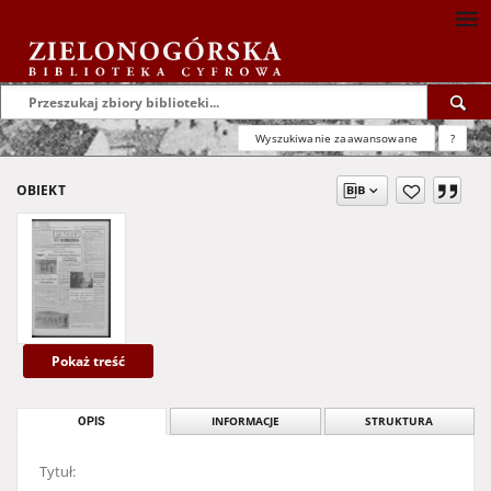
Wyszukiwanie zaawansowane
?
OBIEKT
Pokaż treść
OPIS
INFORMACJE
STRUKTURA
Tytuł: