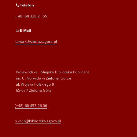
Telefon
(+48) 68 328 21 55
E-Mail
kontakt@zbc.uz.zgora.pl
Wojewódzka i Miejska Biblioteka Publiczna
im. C. Norwida w Zielonej Górze
al. Wojska Polskiego 9
65-077 Zielona Góra
(+48) 68 453 26 06
p.karp@biblioteka.zgora.pl