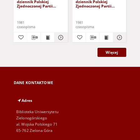
dziennik Polskiej
dziennik Polskiej
dzi
Zjednoczonej Partii
Zjednoczonej Partii
Zje
Robotniczej : Zielona
Robotniczej : Zielona
Rob
Góra - Gorzów R. XXIX Nr
Góra - Gorzów R. XXIX Nr
Gór
241 (3 grudnia 1981). -
236 (26 listopada 1981). -
231
1981
1981
198
Wyd. A
Wyd. A
Wy
czasopisma
czasopisma
cza
Więcej
DANE KONTAKTOWE
Adres
Biblioteka Uniwersytetu
Zielonogórskiego
al. Wojska Polskiego 71
65-762 Zielona Góra