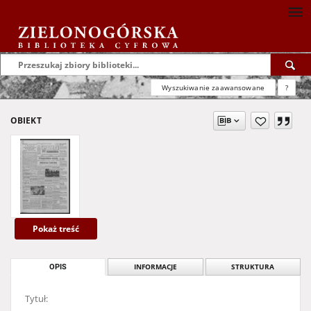
Wyszukiwanie zaawansowane
?
OBIEKT
Pokaż treść
OPIS
INFORMACJE
STRUKTURA
Tytuł: