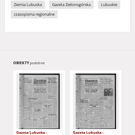
Ziemia Lubuska
Gazeta Zielonogórska
Lubuskie
czasopisma regionalne
OBIEKTY
podobne
Gazeta Lubuska :
Gazeta Lubuska :
Gaz