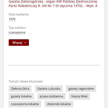
Gazeta Zielonogórska : organ KW Polskiej Zjednoczonej
Partii Robotniczej R. XIX Nr 7 (9 stycznia 1970). - Wyd. A
Data wydania:
1970
Typ zasobu:
czasopisma
Więcej
Temat i słowa kluczowe:
Zielona Góra
Gazeta Lubuska
gazety regionalne
gazety lokalne
prasa codzienna
Nasza Wieś
czasopisma lokalne
dzienniki lokalne