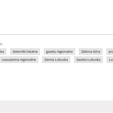
s:
ska
dzienniki lokalne
gazety regionalne
Zielona Góra
pr
czasopisma regionalne
Ziemia Lubuska
Gazeta Lubuska
Lu