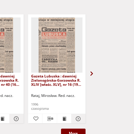
 dawniej
Gazeta Lubuska : dawniej
Gazeta Lubuska : dawn
rzowska R.
Zielonogórska-Gorzowska R.
Zielonogórska-Gorzows
 nr 40 (16
XLIV [właśc. XLV], nr 16 (19
XLI [właśc. XLII], nr 281
yd. 1
stycznia 1996). - Wyd. 1
grudnia 1993). - Wyd 1
ed. nacz.
Rataj, Mirosław. Red. nacz.
Rataj, Mirosław. Red. nac
1996
1993
czasopisma
czasopisma
More