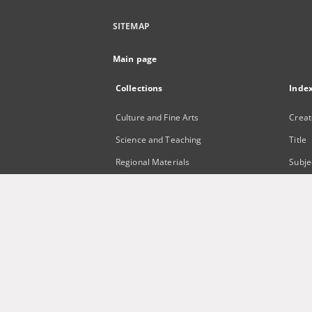
SITEMAP
Main page
Collections
Inde
Culture and Fine Arts
Creat
Science and Teaching
Title
Regional Materials
Subje
Border Archive
Publi
Gazeta Zielonogórska - Gazeta
Lubuska
International Open Cartoon Contest
Digital Library Zielona Gora for the
Blind