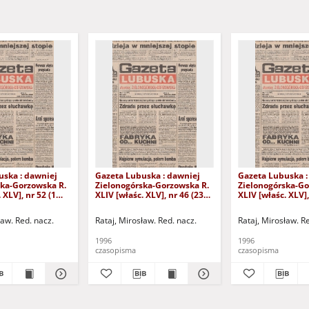
uska : dawniej
Gazeta Lubuska : dawniej
Gazeta Lubuska :
ska-Gorzowska R.
Zielonogórska-Gorzowska R.
Zielonogórska-Go
 XLV], nr 52 (1
XLIV [właśc. XLV], nr 46 (23
XLIV [właśc. XLV],
. - Wyd. 1
lutego 1996). - Wyd. 1
lutego 1996). - W
ław. Red. nacz.
Rataj, Mirosław. Red. nacz.
Rataj, Mirosław. R
1996
1996
czasopisma
czasopisma