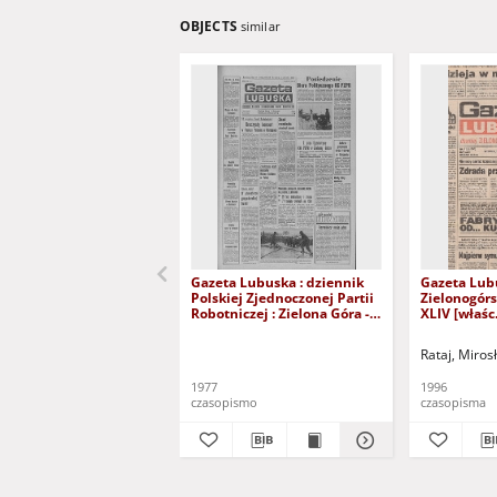
OBJECTS
similar
Gazeta Lubuska : dziennik
Gazeta Lub
Polskiej Zjednoczonej Partii
Zielonogór
Robotniczej : Zielona Góra -
XLIV [właśc.
Gorzów R. XXVI Nr 43 (23
marca 1996)
lutego 1977). - Wyd. A
Rataj, Miros
1977
1996
czasopismo
czasopisma