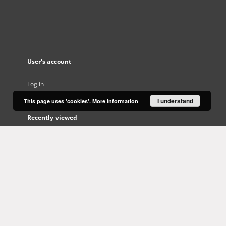
User's account
Log in
I understand
This page uses 'cookies'.
More information
Recently viewed