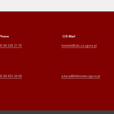
Phone
E-Mail
8) 68 328 21 55
kontakt@zbc.uz.zgora.pl
8) 68 453 26 06
p.karp@biblioteka.zgora.pl