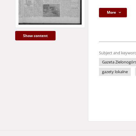
More
Show content
Subject and keyword
Gazeta Zielonogór
gazety lokalne