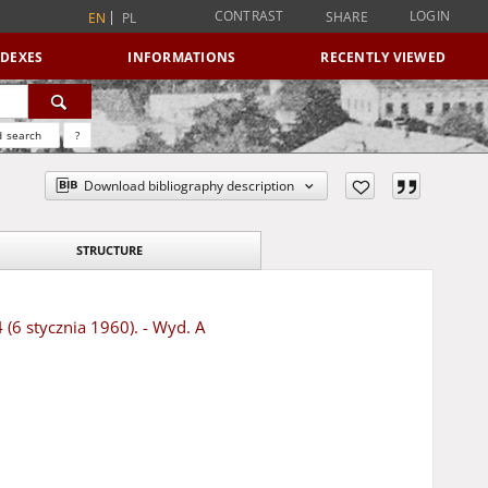
CONTRAST
LOGIN
SHARE
EN
PL
NDEXES
INFORMATIONS
RECENTLY VIEWED
 search
?
Download bibliography description
STRUCTURE
 (6 stycznia 1960). - Wyd. A