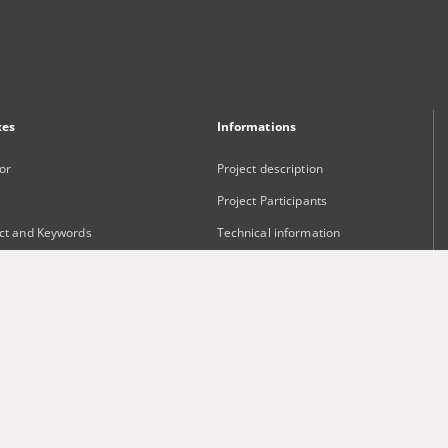
xes
Informations
or
Project description
Project Participants
ct and Keywords
Technical information
sher
Frequently asked questions
Contact