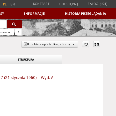
KONTRAST
ZALOGUJ SIĘ
UDOSTĘPNIJ
PL
EN
SY
INFORMACJE
HISTORIA PRZEGLĄDANIA
nsowane
?
Pobierz opis bibliograficzny
STRUKTURA
7 (21 stycznia 1960). - Wyd. A