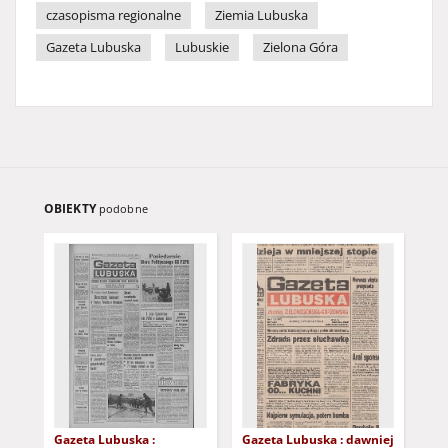
czasopisma regionalne
Ziemia Lubuska
Gazeta Lubuska
Lubuskie
Zielona Góra
OBIEKTY
podobne
Gazeta Lubuska :
Gazeta Lubuska : dawniej
Gaz