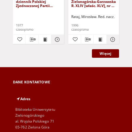
dziennik Polskiej
Zielonogórska-Gorzowska
Zi
Zjednoczonej Partii
R. XLIV [właśc. XLV], nr 52
R. 
Robotniczej : Zielona
(1 marca 1996). - Wyd. 1
(23
Góra - Gorzów R. XXVI Nr
Rataj, Mirosław. Red. nacz.
Rat
43 (23 lutego 1977). -
Wyd. A
1977
1996
199
czasopismo
czasopisma
cza
Więcej
DANE KONTAKTOWE
Adres
Biblioteka Uniwersytetu
Zielonogórskiego
al. Wojska Polskiego 71
65-762 Zielona Góra