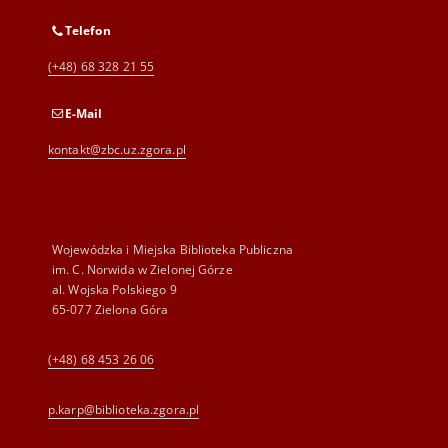
Telefon
(+48) 68 328 21 55
E-Mail
kontakt@zbc.uz.zgora.pl
Wojewódzka i Miejska Biblioteka Publiczna
im. C. Norwida w Zielonej Górze
al. Wojska Polskiego 9
65-077 Zielona Góra
(+48) 68 453 26 06
p.karp@biblioteka.zgora.pl