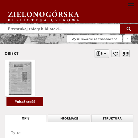
Wyszukiwanie zaawansowane
?
OBIEKT
Pokaż treść
OPIS
INFORMACJE
STRUKTURA
Tytuł: