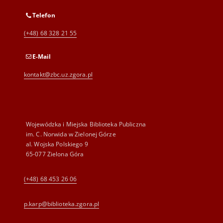
Telefon
(+48) 68 328 21 55
E-Mail
kontakt@zbc.uz.zgora.pl
Wojewódzka i Miejska Biblioteka Publiczna
im. C. Norwida w Zielonej Górze
al. Wojska Polskiego 9
65-077 Zielona Góra
(+48) 68 453 26 06
p.karp@biblioteka.zgora.pl