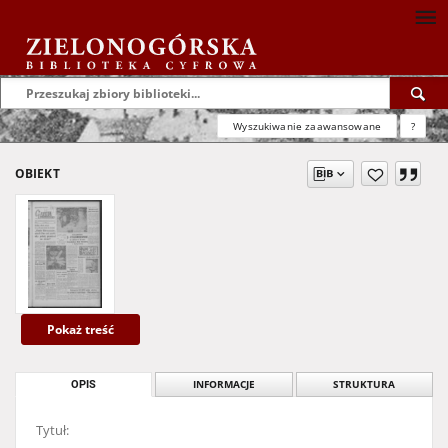
Wyszukiwanie zaawansowane
?
OBIEKT
Pokaż treść
OPIS
INFORMACJE
STRUKTURA
Tytuł: