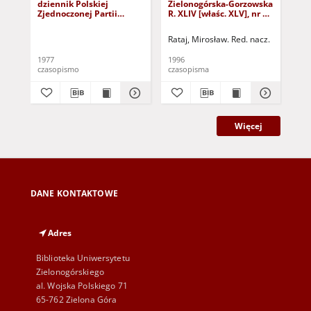
dziennik Polskiej
Zielonogórska-Gorzowska
Zi
Zjednoczonej Partii
R. XLIV [właśc. XLV], nr 52
R. 
Robotniczej : Zielona
(1 marca 1996). - Wyd. 1
(23
Góra - Gorzów R. XXVI Nr
Rataj, Mirosław. Red. nacz.
Rat
43 (23 lutego 1977). -
Wyd. A
1977
1996
199
czasopismo
czasopisma
cza
Więcej
DANE KONTAKTOWE
Adres
Biblioteka Uniwersytetu
Zielonogórskiego
al. Wojska Polskiego 71
65-762 Zielona Góra