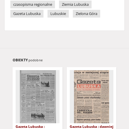
czasopisma regionalne
Ziemia Lubuska
Gazeta Lubuska
Lubuskie
Zielona Góra
OBIEKTY
podobne
Gazeta Lubuska :
Gazeta Lubuska : dawniej
Gaz