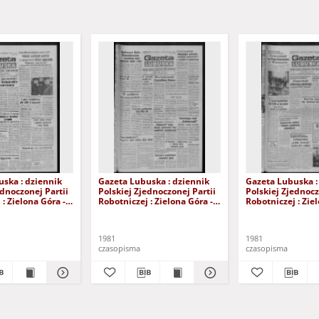
ska : dziennik
Gazeta Lubuska : dziennik
Gazeta Lubuska :
ednoczonej Partii
Polskiej Zjednoczonej Partii
Polskiej Zjednocz
: Zielona Góra -
Robotniczej : Zielona Góra -
Robotniczej : Zie
XIX Nr 236 (26
Gorzów R. XXIX Nr 231 (19
Gorzów R. XXIX N
981). - Wyd. A
listopada 1981). - Wyd. A
listopada 1981). 
1981
1981
czasopisma
czasopisma