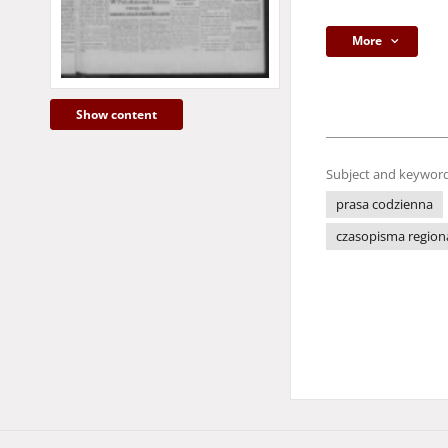
More
Show content
Subject and keyword
prasa codzienna
czasopisma region