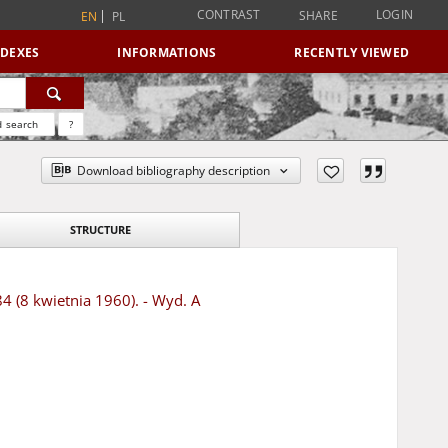
CONTRAST
LOGIN
SHARE
EN
PL
NDEXES
INFORMATIONS
RECENTLY VIEWED
 search
?
Download bibliography description
STRUCTURE
84 (8 kwietnia 1960). - Wyd. A