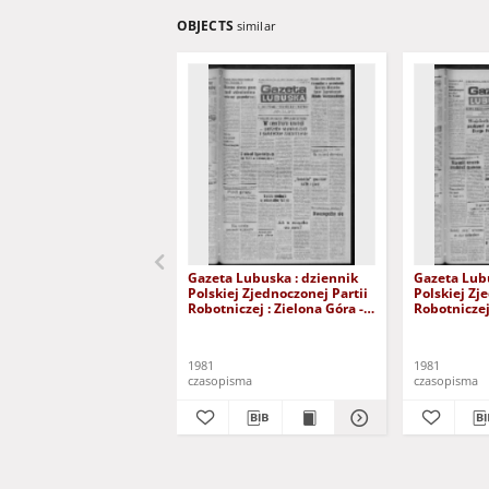
OBJECTS
similar
Gazeta Lubuska : dziennik
Gazeta Lubu
Polskiej Zjednoczonej Partii
Polskiej Zj
Robotniczej : Zielona Góra -
Robotniczej 
Gorzów R. XXIX Nr 241 (3
Gorzów R. X
grudnia 1981). - Wyd. A
listopada 1
1981
1981
czasopisma
czasopisma