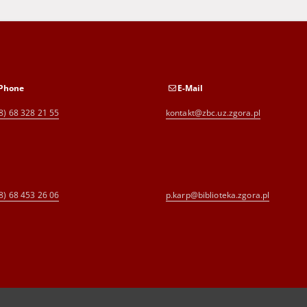
Phone
E-Mail
8) 68 328 21 55
kontakt@zbc.uz.zgora.pl
8) 68 453 26 06
p.karp@biblioteka.zgora.pl