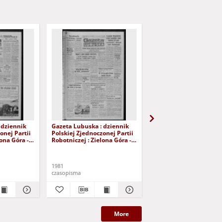
 dziennik
Gazeta Lubuska : dziennik
Gazeta Lubuska : dzie
onej Partii
Polskiej Zjednoczonej Partii
Polskiej Zjednoczonej P
lona Góra -
Robotniczej : Zielona Góra -
Robotniczej : Zielona G
r 226 (12
Gorzów R. XXIX Nr 221 (5
Gorzów R. XXIX Nr 216 
- Wyd. A
listopada 1981). - Wyd. A
października 1981). - W
1981
1981
czasopisma
czasopisma
More