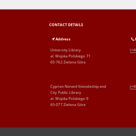
CONTACT DETAILS
Address
University Library
(+4
al. Wojska Polskiego 71
65-762 Zielona Góra
Cyprian Norwid Voivodeship and
(+4
City Public Library
al. Wojska Polskiego 9
65-077 Zielona Góra