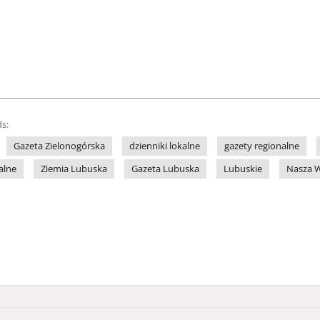
s:
Gazeta Zielonogórska
dzienniki lokalne
gazety regionalne
alne
Ziemia Lubuska
Gazeta Lubuska
Lubuskie
Nasza W