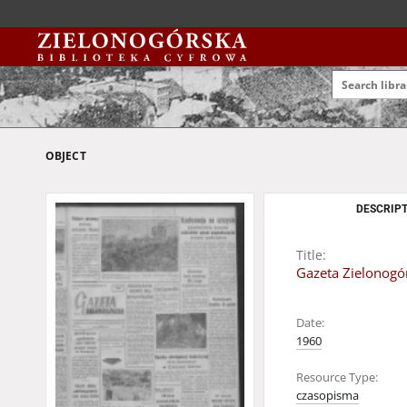
OBJECT
DESCRIPT
Title:
Gazeta Zielonogór
Date:
1960
Resource Type:
czasopisma