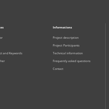
xes
Informations
or
Project description
Project Participants
ct and Keywords
Technical information
sher
Frequently asked questions
Contact