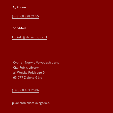
Phone
(+48) 68 328 21 55
E-Mail
kontakt@zbc.uz.zgora.pl
Cyprian Norwid Voivodeship and
City Public Library
al. Wojska Polskiego 9
65-077 Zielona Góra
(+48) 68 453 26 06
p.karp@biblioteka.zgora.pl