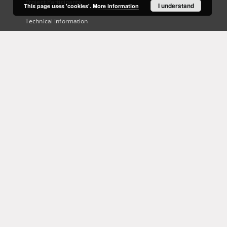
Project Participants
I understand
This page uses 'cookies'.
More information
Technical information
Frequently asked questions
Contact
User's account
Log in
Recently viewed
This service runs on
DInGO dLibra 6.3.21
software created by
Poznan
Supercomputing and Networking Center (PSNC)