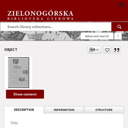
Advanced search
?
OBJECT
Show content
DESCRIPTION
INFORMATION
STRUCTURE
Title: