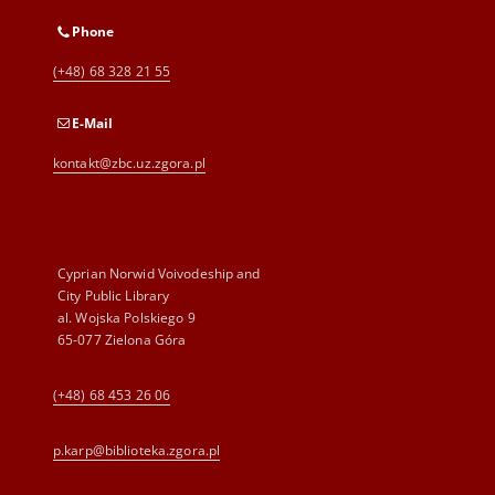
Phone
(+48) 68 328 21 55
E-Mail
kontakt@zbc.uz.zgora.pl
Cyprian Norwid Voivodeship and
City Public Library
al. Wojska Polskiego 9
65-077 Zielona Góra
(+48) 68 453 26 06
p.karp@biblioteka.zgora.pl