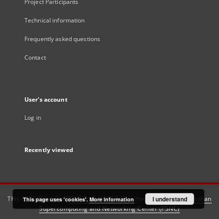
Project Participants
Technical information
Frequently asked questions
Contact
User's account
Log in
Recently viewed
This service runs on
DInGO dLibra 6.3.21
software created by
I understand
Poznan
This page uses 'cookies'.
More information
Supercomputing and Networking Center (PSNC)