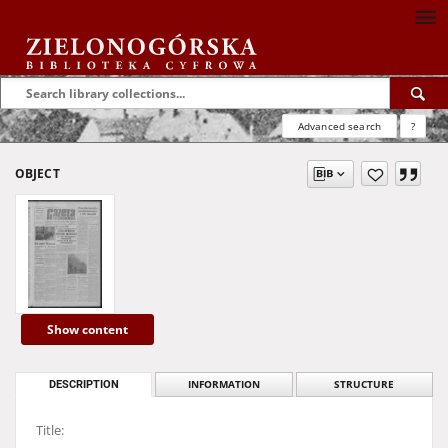
Advanced search
?
OBJECT
Show content
DESCRIPTION
INFORMATION
STRUCTURE
Title: