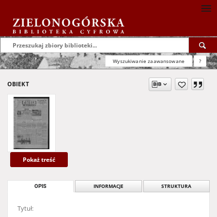
Wyszukiwanie zaawansowane
?
OBIEKT
Pokaż treść
OPIS
INFORMACJE
STRUKTURA
Tytuł: