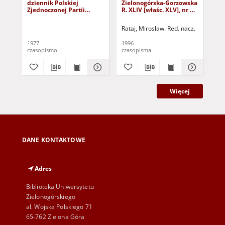
dziennik Polskiej
Zielonogórska-Gorzowska
Zi
Zjednoczonej Partii
R. XLIV [właśc. XLV], nr 52
R. 
Robotniczej : Zielona
(1 marca 1996). - Wyd. 1
(23
Góra - Gorzów R. XXVI Nr
Rataj, Mirosław. Red. nacz.
Rat
43 (23 lutego 1977). -
Wyd. A
1977
1996
199
czasopismo
czasopisma
cza
Więcej
DANE KONTAKTOWE
Adres
Biblioteka Uniwersytetu
Zielonogórskiego
al. Wojska Polskiego 71
65-762 Zielona Góra