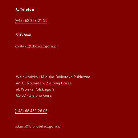
Telefon
(+48) 68 328 21 55
E-Mail
kontakt@zbc.uz.zgora.pl
Wojewódzka i Miejska Biblioteka Publiczna
im. C. Norwida w Zielonej Górze
al. Wojska Polskiego 9
65-077 Zielona Góra
(+48) 68 453 26 06
p.karp@biblioteka.zgora.pl