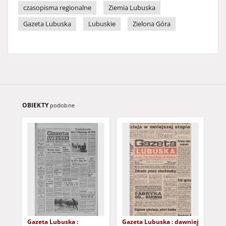
czasopisma regionalne
Ziemia Lubuska
Gazeta Lubuska
Lubuskie
Zielona Góra
OBIEKTY
podobne
Gazeta Lubuska :
Gazeta Lubuska : dawniej
Gaz