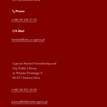
Phone
(+48) 68 328 21 55
E-Mail
kontakt@zbc.uz.zgora.pl
Cyprian Norwid Voivodeship and
City Public Library
al. Wojska Polskiego 9
65-077 Zielona Góra
(+48) 68 453 26 06
p.karp@biblioteka.zgora.pl