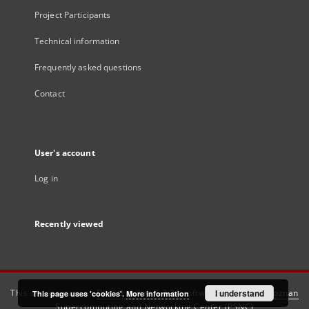
Project Participants
Technical information
Frequently asked questions
Contact
User's account
Log in
Recently viewed
This service runs on
DInGO dLibra 6.3.21
software created by
I understand
Poznan
This page uses 'cookies'.
More information
Supercomputing and Networking Center (PSNC)