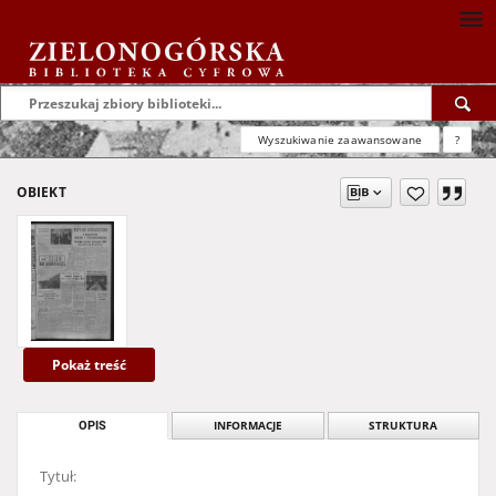
Wyszukiwanie zaawansowane
?
OBIEKT
Pokaż treść
OPIS
INFORMACJE
STRUKTURA
Tytuł: