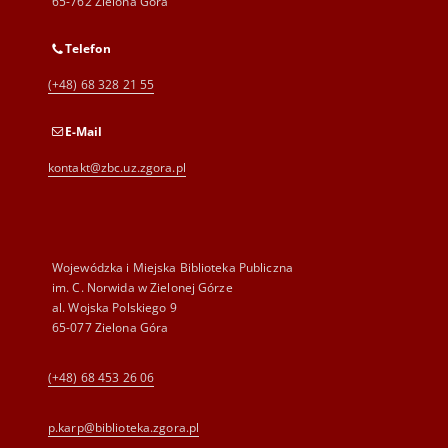
65-762 Zielona Góra
Telefon
(+48) 68 328 21 55
E-Mail
kontakt@zbc.uz.zgora.pl
Wojewódzka i Miejska Biblioteka Publiczna
im. C. Norwida w Zielonej Górze
al. Wojska Polskiego 9
65-077 Zielona Góra
(+48) 68 453 26 06
p.karp@biblioteka.zgora.pl