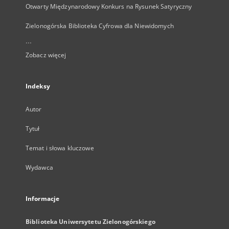
Otwarty Międzynarodowy Konkurs na Rysunek Satyryczny
Zielonogórska Biblioteka Cyfrowa dla Niewidomych
...
Zobacz więcej
Indeksy
Autor
Tytuł
Temat i słowa kluczowe
Wydawca
Informacje
Biblioteka Uniwersytetu Zielonogórskiego